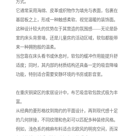
方式。
它通常采用海绵、皮革或织物作为填充与表面，包裹在
基层板之上，形成一种触感柔软、视觉温暖的装饰面。
这种设计较大的优势在于其营造的氛围感——无论是卧
室的床头背景墙，还是儿童房的活动区域，软包都能带
来一种拥抱般的温柔。
当您靠在床头看书或休息时，软包的缓冲作用能提升舒
适度；同时，其内部的材质结构还具备一定的吸音降噪
功能，特别适合需要安静环境的书房或影音室。
在重庆铜梁区的家居设计中，布艺吸音软包款式极为丰
富。
从经典的菱形格纹到简约的平面设计，再到现代感十足
的几何拼接，不同纹理和色彩可以匹配多种装修风格。
例如，浅色系的棉麻布料适合北欧风的明亮空间，而深