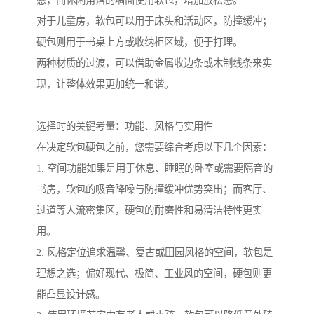
感，而休闲角落的墙面使用软包，增加放松感。
对于儿童房，软包可以用于床头和活动区，防撞缓冲；
硬包则用于书桌上方或收纳柜区域，便于打理。
两种材质的过渡，可以借助金属收边条或木制线条来实
现，让整体效果更加统一和谐。
选择时的关键考量：功能、风格与实用性
在决定软包硬包之前，您需要综合考虑以下几个因素：
1. 空间功能如果是用于休息、睡眠的卧室或需要隔音的
书房，软包的吸音降噪与防撞缓冲优势突出；而客厅、
过道等人流密集区，硬包的耐磨性和易清洁特性更实
用。
2. 风格定位追求温馨、复古或田园风格的空间，软包是
理想之选；偏好现代、极简、工业风的空间，硬包则更
能凸显设计感。