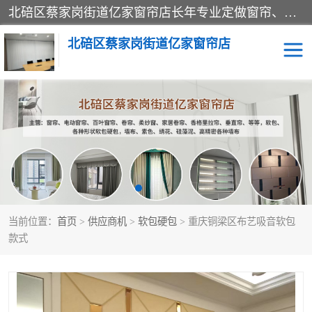
北碚区蔡家岗街道亿家窗帘店长年专业定做窗帘、电动窗帘、百叶窗帘、卷帘、柔纱窗、家居卷帘、香格里拉帘、垂直帘、等等，软包、各种形状软包硬包，墙布、素色、绣花、硅藻泥、高精密各种墙布，免费测量、免费安装，欢迎咨询
北碚区蔡家岗街道亿家窗帘店
软包硬包
墙布
窗帘
百叶窗卷帘
当前位置：
首页
>
供应商机
>
软包硬包
> 重庆铜梁区布艺吸音软包
款式