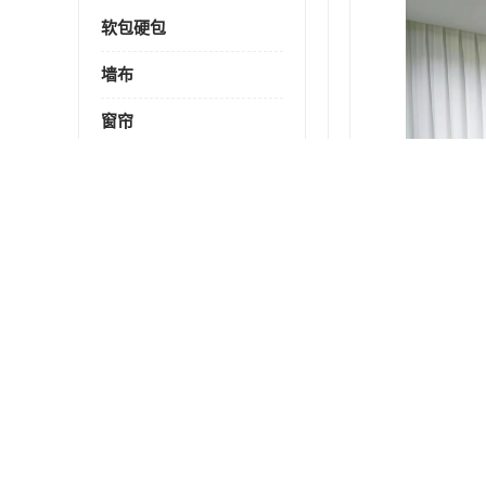
软包硬包
墙布
窗帘
百叶窗卷帘
最新供应商机
更多
重庆沙坪坝区各种墙布款式
重庆渝中区高精密墙布款式
重庆客厅窗帘安装
重庆长寿区铝合金百叶窗帘价格
重庆江津区墙面硬包厂家