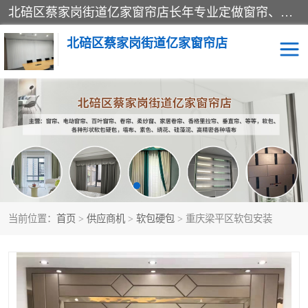
北碚区蔡家岗街道亿家窗帘店长年专业定做窗帘、电动窗帘、百叶窗帘、卷帘、柔纱窗、家居卷帘、香格里拉帘、垂直帘、等等，软包、各种形状软包硬包，墙布、素色、绣花、硅藻泥、高精密各种墙布，免费测量、免费安装，欢迎咨询
北碚区蔡家岗街道亿家窗帘店
软包硬包
墙布
窗帘
百叶窗卷帘
当前位置：
首页
>
供应商机
>
软包硬包
> 重庆梁平区软包安装