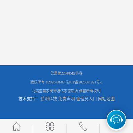
您是第
223485
位访客
版权所有 ©2026-08-07
渝ICP备2025061921号-1
北碚区蔡家岗街道亿家窗帘店
保留所有权利.
技术支持：
遥阳科技
免责声明
管理员入口
网站地图