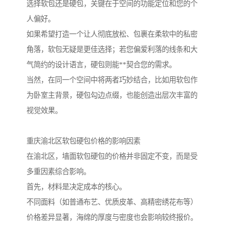
选择软包还是硬包，关键在于空间的功能定位和您的个
人偏好。
如果希望打造一个让人彻底放松、包裹在柔软中的私密
角落，软包无疑是更佳选择；若您偏爱利落的线条和大
气简约的设计语言，硬包则能**契合您的需求。
当然，在同一个空间中将两者巧妙结合，比如用软包作
为卧室主背景，硬包勾边点缀，也能创造出层次丰富的
视觉效果。
重庆渝北区软包硬包价格的影响因素
在渝北区，墙面软包硬包的价格并非固定不变，而是受
多重因素综合影响。
首先，材料是决定成本的核心。
不同面料（如普通布艺、优质皮革、高精密绣花布等）
价格差异显著，海绵的厚度与密度也会影响较终报价。