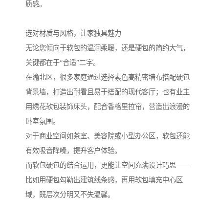
质感。
选对材质与风格，让家独具魅力
无论您倾向于软包的温润柔暖，还是硬包的简约大气，
关键都在于“合适”二字。
在渝北区，很多家庭通过选择素色高精密墙布搭配硬包
背景墙，打造出耐看且易于搭配的现代客厅；也有业主
用绣花软包装饰床头，配合香格里拉帘，营造出浪漫的
卧室氛围。
对于商业空间如茶室、美容院或小型办公区，软包还能
有效吸音降噪，提升客户体验。
而软包硬包的结合运用，更能让空间充满设计巧思——
比如用硬包勾勒出建筑线条感，再用软包填充中心区
域，既层次分明又不失温馨。