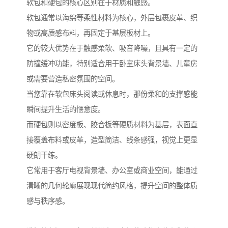
软包和硬包的核心区别在于材质和触感。
软包通常以海绵等柔性材料为核心，外层包裹皮革、织
物或高质感布料，再固定于基层板材上。
它的较大优势在于触感柔软、吸音降噪，且具有一定的
防撞缓冲功能，特别适合用于卧室床头背景墙、儿童房
或需要营造私密氛围的空间。
当您靠在软包床头阅读或休息时，那份柔和的支撑感能
瞬间提升生活的惬意度。
而硬包则以密度板、胶合板等硬质材料为基层，表面直
接覆盖布料或皮革，造型简洁、线条感强，视觉上更显
硬朗干练。
它常用于客厅电视背景墙、办公室或商业空间，能通过
清晰的几何轮廓展现现代简约风格，提升空间的整体质
感与秩序感。