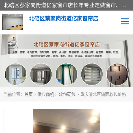
北碚区蔡家岗街道亿家窗帘店长年专业定做窗帘、电动窗帘、百叶窗帘、卷帘、柔纱窗、家居卷帘、香格里拉帘、垂直帘、等等，软包、各种形状软包硬包，墙布、素色、绣花、硅藻泥、高精密各种墙布，免费测量、免费安装，欢迎咨询
北碚区蔡家岗街道亿家窗帘店
软包硬包
墙布
窗帘
百叶窗卷帘
当前位置：
首页
>
供应商机
>
软包硬包
> 重庆渝北区墙面软包价格