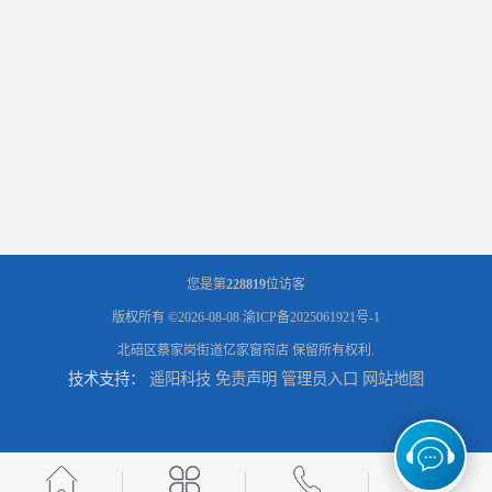
您是第
228819
位访客
版权所有 ©2026-08-08
渝ICP备2025061921号-1
北碚区蔡家岗街道亿家窗帘店
保留所有权利.
技术支持：
遥阳科技
免责声明
管理员入口
网站地图