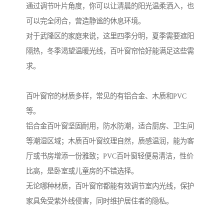
通过调节叶片角度，你可以让清晨的阳光温柔洒入，也
可以完全闭合，营造静谧的休息环境。
对于武隆区的家庭来说，这里四季分明，夏季需要遮阳
隔热，冬季渴望温暖光线，百叶窗帘恰好能满足这些需
求。
百叶窗帘的材质多样，常见的有铝合金、木质和PVC
等。
铝合金百叶窗坚固耐用，防水防潮，适合厨房、卫生间
等潮湿区域；木质百叶窗纹理自然，质感温润，能为客
厅或书房增添一份雅致；PVC百叶窗轻便易清洁，性价
比高，是卧室或儿童房的不错选择。
无论哪种材质，百叶窗帘都能有效调节室内光线，保护
家具免受紫外线侵害，同时维护居住者的隐私。