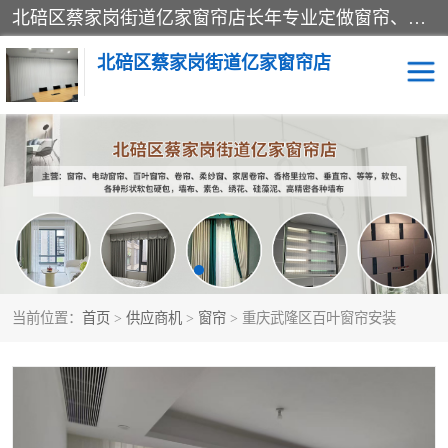
北碚区蔡家岗街道亿家窗帘店长年专业定做窗帘、电动窗帘、百叶窗帘、卷帘、柔纱窗、家居卷帘、香格里拉帘、垂直帘、等等，软包、各种形状软包硬包，墙布、素色、绣花、硅藻泥、高精密各种墙布，免费测量、免费安装，欢迎咨询
北碚区蔡家岗街道亿家窗帘店
软包硬包
墙布
窗帘
百叶窗卷帘
当前位置：
首页
>
供应商机
>
窗帘
> 重庆武隆区百叶窗帘安装