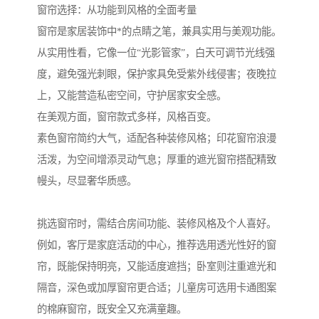
窗帘选择：从功能到风格的全面考量
窗帘是家居装饰中*的点睛之笔，兼具实用与美观功能。
从实用性看，它像一位“光影管家”，白天可调节光线强
度，避免强光刺眼，保护家具免受紫外线侵害；夜晚拉
上，又能营造私密空间，守护居家安全感。
在美观方面，窗帘款式多样，风格百变。
素色窗帘简约大气，适配各种装修风格；印花窗帘浪漫
活泼，为空间增添灵动气息；厚重的遮光窗帘搭配精致
幔头，尽显奢华质感。
挑选窗帘时，需结合房间功能、装修风格及个人喜好。
例如，客厅是家庭活动的中心，推荐选用透光性好的窗
帘，既能保持明亮，又能适度遮挡；卧室则注重遮光和
隔音，深色或加厚窗帘更合适；儿童房可选用卡通图案
的棉麻窗帘，既安全又充满童趣。