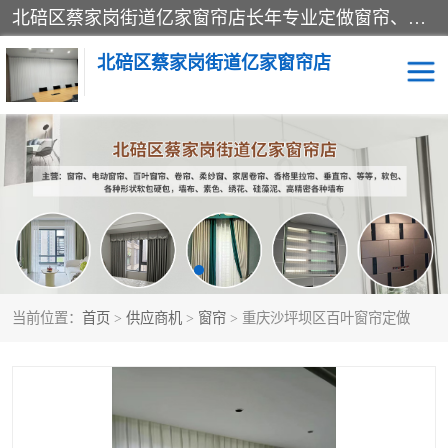
北碚区蔡家岗街道亿家窗帘店长年专业定做窗帘、电动窗帘、百叶窗帘、卷帘、柔纱窗、家居卷帘、香格里拉帘、垂直帘、等等，软包、各种形状软包硬包，墙布、素色、绣花、硅藻泥、高精密各种墙布，免费测量、免费安装，欢迎咨询
北碚区蔡家岗街道亿家窗帘店
软包硬包
墙布
窗帘
百叶窗卷帘
当前位置：
首页
>
供应商机
>
窗帘
> 重庆沙坪坝区百叶窗帘定做