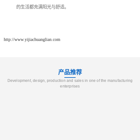
的生活都充满阳光与舒适。
http://www.yijiachuanglian.com
产品推荐
Development, design, production and sales in one of the manufacturing
enterprises