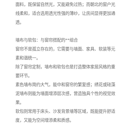
面料，既保留自然光，又能避免过热；而朝北的窗户光
线柔和，适合选用透光性强的薄纱，让房间显得更加通
透。
墙布与软包：与窗帘搭配的**组合
窗帘不是孤立存在的，它需要与墙面、家具、软装等元
素和谐统一。
除了窗帘定制，墙布和软包也是打造整体家居风格的重
要环节。
素色墙布简约大气，能中和窗帘的繁复感；绣花或硅藻
泥墙布则能为墙面增添层次感，营造独具个性的视觉效
果。
软包则常用于床头、沙发背景墙等区域，既能提升舒适
度，又能为空间增添柔和质感。