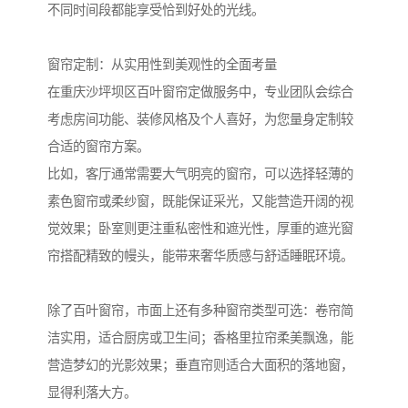
不同时间段都能享受恰到好处的光线。
窗帘定制：从实用性到美观性的全面考量
在重庆沙坪坝区百叶窗帘定做服务中，专业团队会综合
考虑房间功能、装修风格及个人喜好，为您量身定制较
合适的窗帘方案。
比如，客厅通常需要大气明亮的窗帘，可以选择轻薄的
素色窗帘或柔纱窗，既能保证采光，又能营造开阔的视
觉效果；卧室则更注重私密性和遮光性，厚重的遮光窗
帘搭配精致的幔头，能带来奢华质感与舒适睡眠环境。
除了百叶窗帘，市面上还有多种窗帘类型可选：卷帘简
洁实用，适合厨房或卫生间；香格里拉帘柔美飘逸，能
营造梦幻的光影效果；垂直帘则适合大面积的落地窗，
显得利落大方。