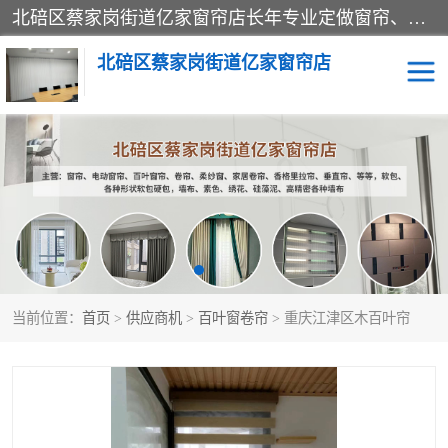
北碚区蔡家岗街道亿家窗帘店长年专业定做窗帘、电动窗帘、百叶窗帘、卷帘、柔纱窗、家居卷帘、香格里拉帘、垂直帘、等等，软包、各种形状软包硬包，墙布、素色、绣花、硅藻泥、高精密各种墙布，免费测量、免费安装，欢迎咨询
北碚区蔡家岗街道亿家窗帘店
软包硬包
墙布
窗帘
百叶窗卷帘
当前位置：
首页
>
供应商机
>
百叶窗卷帘
> 重庆江津区木百叶帘