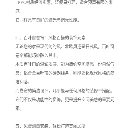
- PVC材质经济实惠，轻便易打理，适合预算有限的家
庭。
它同样具有良好的遮光与调光性能。
四、百叶窗卷帘：风格百搭的装饰元素
无论您的家是现代简约风、北欧风还是日式风，百叶窗
卷帘都能巧妙融入其中。
木质百叶帘的温润质感，能为简约空间增添一份自然气
息；铝合金百叶帘的硬朗线条，则能强化现代风格的简
洁利落。
而卷帘的简洁设计，几乎能与任何风格的装修**搭配。
它们不仅是功能性的窗饰，更是提升空间美感的重要元
素。
五、免费测量安装，轻松打造美丽居所