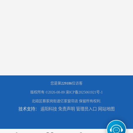
您是第
229186
位访客
版权所有 ©2026-08-09
渝ICP备2025061921号-1
北碚区蔡家岗街道亿家窗帘店
保留所有权利.
技术支持：
遥阳科技
免责声明
管理员入口
网站地图