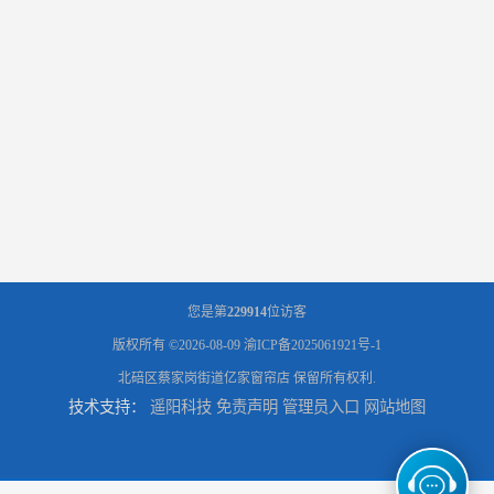
您是第
229914
位访客
版权所有 ©2026-08-09
渝ICP备2025061921号-1
北碚区蔡家岗街道亿家窗帘店
保留所有权利.
技术支持：
遥阳科技
免责声明
管理员入口
网站地图