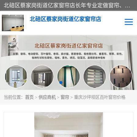
北碚区蔡家岗街道亿家窗帘店长年专业定做窗帘、电动窗帘、百叶窗帘、卷帘、柔纱窗、家居卷帘、香格里拉帘、垂直帘、等等，软包、各种形状软包硬包，墙布、素色、绣花、硅藻泥、高精密各种墙布，免费测量、免费安装，欢迎咨询
北碚区蔡家岗街道亿家窗帘店
软包硬包
墙布
窗帘
百叶窗卷帘
当前位置：
首页
>
供应商机
>
窗帘
> 重庆沙坪坝区百叶窗帘价格