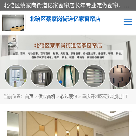
北碚区蔡家岗街道亿家窗帘店长年专业定做窗帘、电动窗帘、百叶窗帘、卷帘、柔纱窗、家居卷帘、香格里拉帘、垂直帘、等等，软包、各种形状软包硬包，墙布、素色、绣花、硅藻泥、高精密各种墙布，免费测量、免费安装，欢迎咨询
北碚区蔡家岗街道亿家窗帘店
软包硬包
墙布
窗帘
百叶窗卷帘
当前位置：
首页
>
供应商机
>
软包硬包
> 重庆开州区硬包定制加工