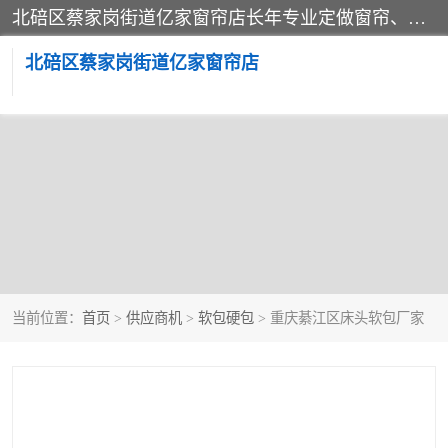
北碚区蔡家岗街道亿家窗帘店长年专业定做窗帘、电动窗帘、百叶窗帘、卷帘、柔纱窗、家居卷帘、香格里拉帘、垂直帘、等等，软包、各种形状软包硬包，墙布、素色、绣花、硅藻泥、高精密各种墙布，免费测量、免费安装，欢迎咨询
北碚区蔡家岗街道亿家窗帘店
当前位置：
首页
>
供应商机
>
软包硬包
> 重庆綦江区床头软包厂家