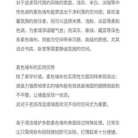
对于追求现代简约风格的家庭，浅灰、米白、淡咖等中
性色调的素色墙布能营造出干净利落的空间感；喜欢温
馨氛围的居住者，则可以选择米黄、浅粉、淡蓝等柔和
色调，为家增添温暖气息；而深灰、墨绿、藏蓝等深色
系素色墙布，则能为空间带来沉稳、高级的质感，尤其
适合书房、卧室等需要静谧氛围的空间。
素色墙布的实用优势
除了美学价值，素色墙布在实用性方面同样表现突出：
遮盖力强质地厚实的墙布能有效遮盖墙面的细微瑕疵和
不平整，让墙面呈现**状态。
这对于老房改造或墙面状况不佳的空间尤为重要。
易于清洁维护多数素色墙布表面经过特殊处理，日常灰
尘只需用软布轻轻擦拭即可去除，打理起来十分便捷。