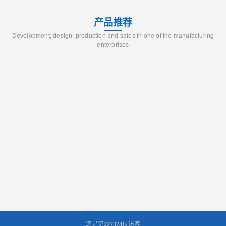
产品推荐
Development, design, production and sales in one of the manufacturing
enterprises
您是第
227374
位访客