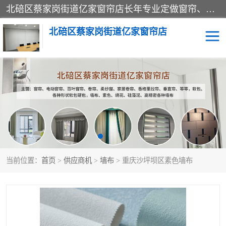
北碚区蔡家岗街道亿家窗帘店长年专业定做窗帘、电动窗帘、百叶窗帘、卷帘、柔纱窗、家居卷帘、香格里拉帘、垂直帘、等等，软包、各种形状软包硬包，墙布、素色、绣花、硅藻泥、高精密各种墙布，免费测量、免费安装，欢迎咨询
北碚区蔡家岗街道亿家窗帘店
软包硬包
墙布
窗帘
百叶窗卷帘
当前位置：
首页
>
供应商机
>
墙布
> 重庆沙坪坝区素色墙布