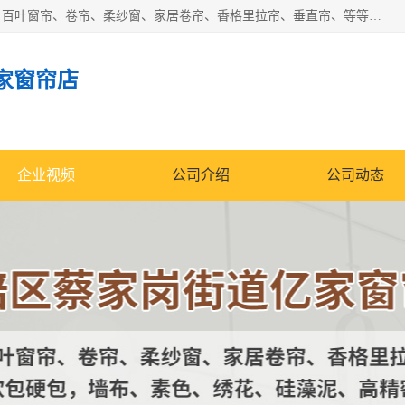
北碚区蔡家岗街道亿家窗帘店长年专业定做窗帘、电动窗帘、百叶窗帘、卷帘、柔纱窗、家居卷帘、香格里拉帘、垂直帘、等等，软包、各种形状软包硬包，墙布、素色、绣花、硅藻泥、高精密各种墙布，免费测量、免费安装，欢迎咨询
家窗帘店
企业视频
公司介绍
公司动态