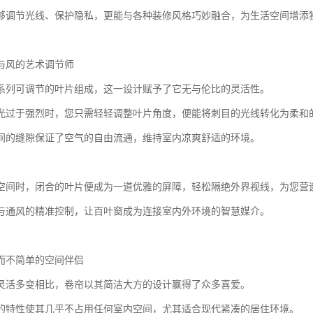
够调节光线、保护隐私，更能与各种装修风格巧妙融合，为生活空间增添
与风的艺术调节师
系列可调节的叶片组成，这一设计赋予了它无与伦比的灵活性。
光过于强烈时，您只需轻轻调整叶片角度，便能将刺目的光线转化为柔和
间的缝隙保证了空气的自由流通，维持室内凉爽舒适的环境。
空间时，闭合的叶片便成为一道优雅的屏障，轻松隔绝外界视线，为您营
与通风的精准控制，让百叶窗成为连接室内外环境的智慧媒介。
而不简单的空间伴侣
灵活多变相比，卷帘以其简洁大方的设计赢得了众多喜爱。
的特性使其几乎不占用任何室内空间，尤其适合现代紧凑的居住环境。