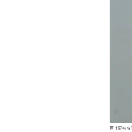
百叶窗卷帘