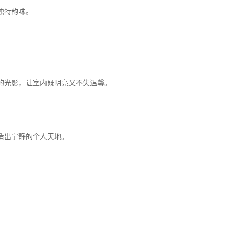
独特韵味。
的光影，让室内既明亮又不失温馨。
造出宁静的个人天地。