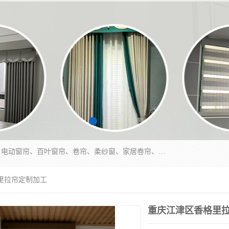
北碚区蔡家岗街道亿家窗帘店长年专业定做窗帘、电动窗帘、百叶窗帘、卷帘、柔纱窗、家居卷帘、香格里拉帘、垂直帘、等等，软包、各种形状软包硬包，墙布、素色、绣花、硅藻泥、高精密各种墙布，免费测量、免费安装，欢迎咨询
里拉帘定制加工
重庆江津区香格里