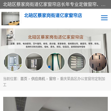
北碚区蔡家岗街道亿家窗帘店长年专业定做窗帘、电动窗帘、百叶窗帘、卷帘、柔纱窗、家居卷帘、香格里拉帘、垂直帘、等等，软包、各种形状软包硬包，墙布、素色、绣花、硅藻泥、高精密各种墙布，免费测量、免费安装，欢迎咨询
北碚区蔡家岗街道亿家窗帘店
软包硬包
墙布
窗帘
百叶窗卷帘
当前位置：
首页
>
供应商机
>
窗帘
> 重庆荣昌区办公室窗帘定制加
工