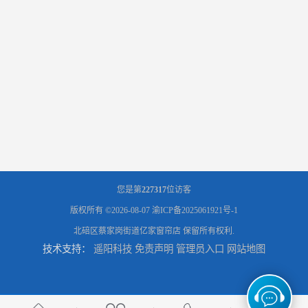
您是第
227317
位访客
版权所有 ©2026-08-07
渝ICP备2025061921号-1
北碚区蔡家岗街道亿家窗帘店
保留所有权利.
技术支持：
遥阳科技
免责声明
管理员入口
网站地图