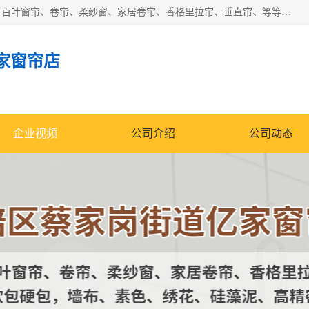
北碚区蔡家岗街道亿家窗帘店长年专业定做窗帘、电动窗帘、百叶窗帘、卷帘、柔纱窗、家居卷帘、香格里拉帘、垂直帘、等等，软包、各种形状软包硬包，墙布、素色、绣花、硅藻泥、高精密各种墙布，免费测量、免费安装，欢迎咨询
家窗帘店
企业视频
公司介绍
公司动态