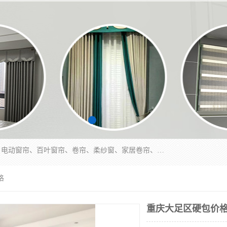
北碚区蔡家岗街道亿家窗帘店长年专业定做窗帘、电动窗帘、百叶窗帘、卷帘、柔纱窗、家居卷帘、香格里拉帘、垂直帘、等等，软包、各种形状软包硬包，墙布、素色、绣花、硅藻泥、高精密各种墙布，免费测量、免费安装，欢迎咨询
格
重庆大足区硬包价