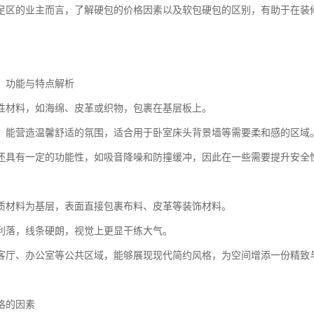
足区的业主而言，了解硬包的价格因素以及软包硬包的区别，有助于在装
：功能与特点解析
性材料，如海绵、皮革或织物，包裹在基层板上。
，能营造温馨舒适的氛围，适合用于卧室床头背景墙等需要柔和感的区域
还具有一定的功能性，如吸音降噪和防撞缓冲，因此在一些需要提升安全
质材料为基层，表面直接包裹布料、皮革等装饰材料。
利落，线条硬朗，视觉上更显干练大气。
客厅、办公室等公共区域，能够展现现代简约风格，为空间增添一份精致
格的因素