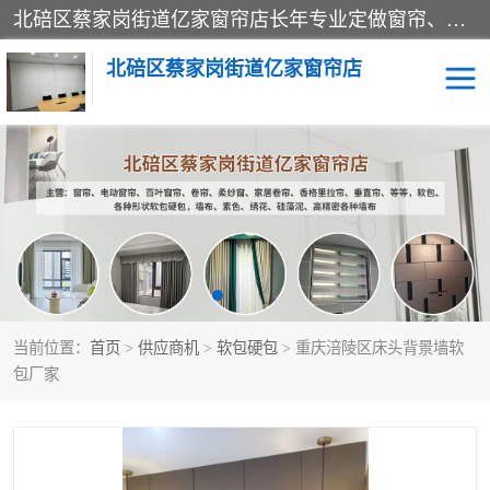
北碚区蔡家岗街道亿家窗帘店长年专业定做窗帘、电动窗帘、百叶窗帘、卷帘、柔纱窗、家居卷帘、香格里拉帘、垂直帘、等等，软包、各种形状软包硬包，墙布、素色、绣花、硅藻泥、高精密各种墙布，免费测量、免费安装，欢迎咨询
北碚区蔡家岗街道亿家窗帘店
软包硬包
墙布
窗帘
百叶窗卷帘
当前位置：
首页
>
供应商机
>
软包硬包
> 重庆涪陵区床头背景墙软
包厂家