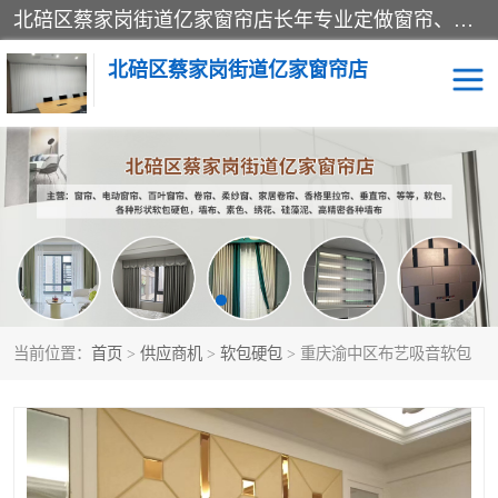
北碚区蔡家岗街道亿家窗帘店长年专业定做窗帘、电动窗帘、百叶窗帘、卷帘、柔纱窗、家居卷帘、香格里拉帘、垂直帘、等等，软包、各种形状软包硬包，墙布、素色、绣花、硅藻泥、高精密各种墙布，免费测量、免费安装，欢迎咨询
北碚区蔡家岗街道亿家窗帘店
软包硬包
墙布
窗帘
百叶窗卷帘
当前位置：
首页
>
供应商机
>
软包硬包
> 重庆渝中区布艺吸音软包