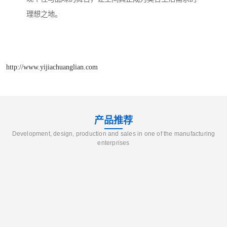
理想之地。
http://www.yijiachuanglian.com
产品推荐
Development, design, production and sales in one of the manufacturing
enterprises