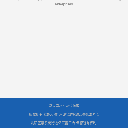
enterprises
您是第
227128
位访客
版权所有 ©2026-08-07
渝ICP备2025061921号-1
北碚区蔡家岗街道亿家窗帘店
保留所有权利.