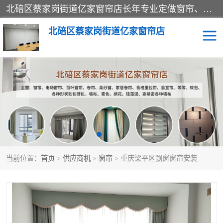
北碚区蔡家岗街道亿家窗帘店长年专业定做窗帘、电动窗帘、百叶窗帘、卷帘、柔纱窗、家居卷帘、香格里拉帘、垂直帘、等等，软包、各种形状软包硬包，墙布、素色、绣花、硅藻泥、高精密各种墙布，免费测量、免费安装，欢迎咨询
北碚区蔡家岗街道亿家窗帘店
软包硬包
墙布
窗帘
百叶窗卷帘
当前位置：
首页
>
供应商机
>
窗帘
> 重庆梁平区飘窗窗帘安装