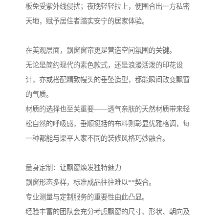
板免受紫外线侵扰；夜晚轻轻拉上，便围合出一方私密
天地，赋予居住者踏实安宁的居家体验。
在美观层面，飘窗窗帘更是营造空间氛围的关键。
无论是简约现代的素色款式，还是浪漫活泼的印花设
计，亦或搭配精致幔头的垂坠造型，都能瞬间改变飘窗
的气质。
材质的选择也至关重要——透气亲肤的天然材质带来轻
松自然的呼吸感，垂顺挺括的布料则彰显优雅格调，每
一种都能与梁平人家不同的装修风格巧妙融合。
量身定制：让飘窗焕发独特魅力
飘窗形态多样，标准成品往往难以**契合。
专业测量与定制服务的重要性由此凸显。
经验丰富的团队会充分考虑飘窗的尺寸、形状、朝向及