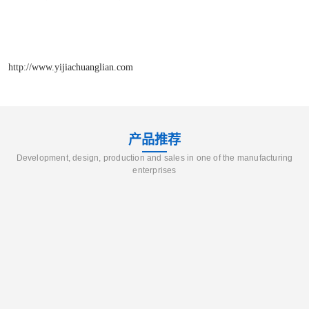
http://www.yijiachuanglian.com
产品推荐
Development, design, production and sales in one of the manufacturing
enterprises