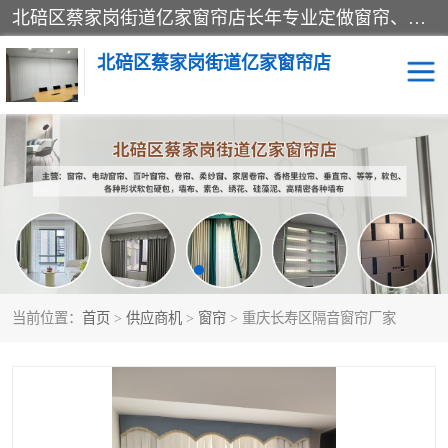
北碚区蔡家岗街道亿家窗帘店长年专业定做窗帘、电动窗帘、百叶窗帘、卷帘、柔纱窗、家居卷帘、香格里拉帘、垂直帘、等等，软包、各种形状软包硬包，墙布、素色、绣花、硅藻泥、高精密各种墙布，免费测量、免费安装，欢迎咨询
北碚区蔡家岗街道亿家窗帘店
软包硬包
墙布
窗帘
百叶窗卷帘
当前位置：
首页
>
供应商机
>
窗帘
> 重庆长寿区隔音窗帘厂家