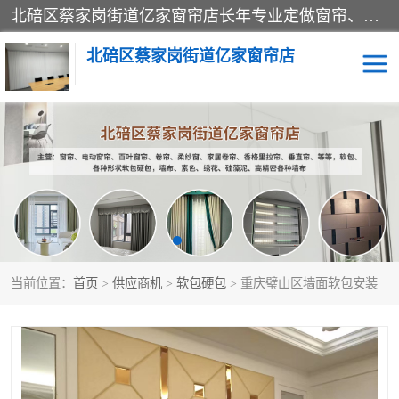
北碚区蔡家岗街道亿家窗帘店长年专业定做窗帘、电动窗帘、百叶窗帘、卷帘、柔纱窗、家居卷帘、香格里拉帘、垂直帘、等等，软包、各种形状软包硬包，墙布、素色、绣花、硅藻泥、高精密各种墙布，免费测量、免费安装，欢迎咨询
北碚区蔡家岗街道亿家窗帘店
软包硬包
墙布
窗帘
百叶窗卷帘
当前位置：
首页
>
供应商机
>
软包硬包
> 重庆璧山区墙面软包安装