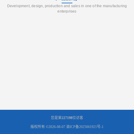
Development, design, production and sales in one of the manufacturing
enterprises
您是第
227198
位访客
版权所有 ©2026-08-07
渝ICP备2025061921号-1