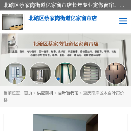
北碚区蔡家岗街道亿家窗帘店长年专业定做窗帘、电动窗帘、百叶窗帘、卷帘、柔纱窗、家居卷帘、香格里拉帘、垂直帘、等等，软包、各种形状软包硬包，墙布、素色、绣花、硅藻泥、高精密各种墙布，免费测量、免费安装，欢迎咨询
北碚区蔡家岗街道亿家窗帘店
软包硬包
墙布
窗帘
百叶窗卷帘
当前位置：
首页
>
供应商机
>
百叶窗卷帘
> 重庆南岸区木百叶帘价
格