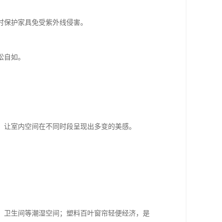
时保护家具免受紫外线侵害。
。
松自如。
，让室内空间在不同时段呈现出多变的美感。
。
、卫生间等潮湿空间；塑料百叶窗帘轻便经济，是