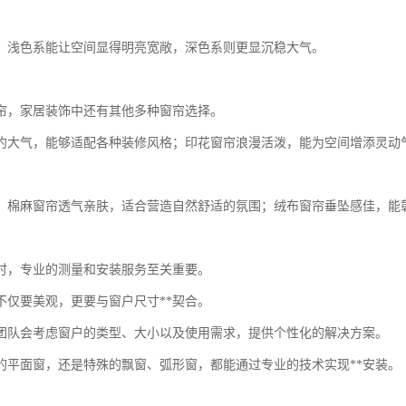
。
，浅色系能让空间显得明亮宽敞，深色系则更显沉稳大气。
帘，家居装饰中还有其他多种窗帘选择。
约大气，能够适配各种装修风格；印花窗帘浪漫活泼，能为空间增添灵动
，棉麻窗帘透气亲肤，适合营造自然舒适的氛围；绒布窗帘垂坠感佳，能
时，专业的测量和安装服务至关重要。
不仅要美观，更要与窗户尺寸**契合。
团队会考虑窗户的类型、大小以及使用需求，提供个性化的解决方案。
的平面窗，还是特殊的飘窗、弧形窗，都能通过专业的技术实现**安装。