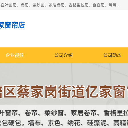
北碚区蔡家岗街道亿家窗帘店长年专业定做窗帘、电动窗帘、百叶窗帘、卷帘、柔纱窗、家居卷帘、香格里拉帘、垂直帘、等等，软包、各种形状软包硬包，墙布、素色、绣花、硅藻泥、高精密各种墙布，免费测量、免费安装，欢迎咨询
家窗帘店
企业视频
公司介绍
公司动态