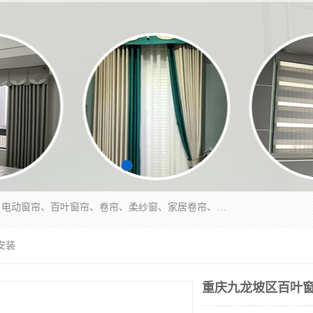
北碚区蔡家岗街道亿家窗帘店长年专业定做窗帘、电动窗帘、百叶窗帘、卷帘、柔纱窗、家居卷帘、香格里拉帘、垂直帘、等等，软包、各种形状软包硬包，墙布、素色、绣花、硅藻泥、高精密各种墙布，免费测量、免费安装，欢迎咨询
安装
重庆九龙坡区百叶