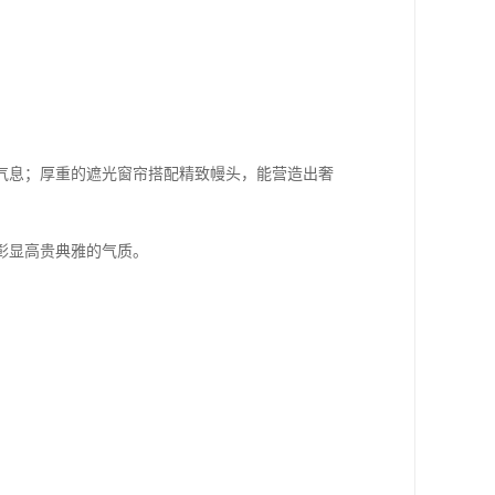
气息；厚重的遮光窗帘搭配精致幔头，能营造出奢
彰显高贵典雅的气质。