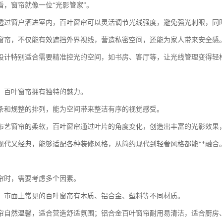
看，窗帘就像一位“光影管家”。
透过窗户洒进室内，百叶窗帘可以灵活调节光线强度，避免强光刺眼，同
窗帘，不仅能有效遮挡外界视线，营造私密空间，还能为家人带来安全感
设计特别适合需要精准控光的空间，如书房、客厅等，让光线管理变得轻
，百叶窗帘拥有独特的魅力。
条和规整的排列，能为空间带来整洁有序的视觉感受。
布艺窗帘的柔软，百叶窗帘通过叶片的角度变化，创造出丰富的光影效果
现代又经典，能够适配各种装修风格，从简约现代到轻奢风格都能**融合
帘时，需要考虑多个因素。
，市面上常见的百叶窗帘有木质、铝合金、塑料等不同材质。
帘自然温馨，适合营造舒适氛围；铝合金百叶窗帘耐用易清洁，适合厨房