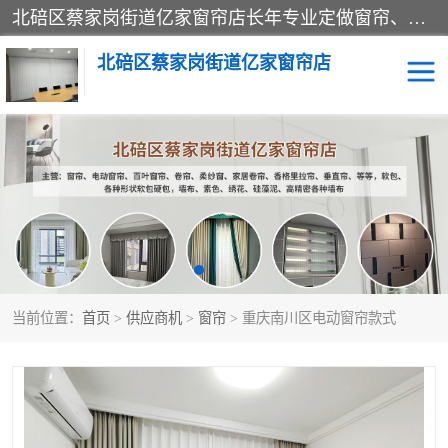
北碚区蔡家岗街道亿家窗帘店长年专业定做窗帘、电动窗帘、百叶窗帘、卷帘、柔纱窗、家居卷帘、香格里拉帘、垂直帘、等等，软包、各种形状软包硬包，墙布、素色、绣花、硅藻泥、高精密各种墙布，免费测量、免费安装，欢迎咨询
北碚区蔡家岗街道亿家窗帘店
软包硬包
墙布
窗帘
百叶窗卷帘
当前位置：
首页
>
供应商机
>
窗帘
> 重庆南川区电动窗帘款式