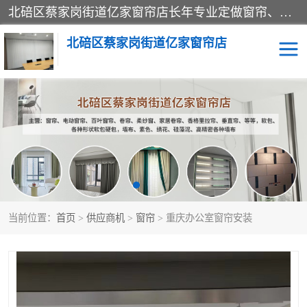
北碚区蔡家岗街道亿家窗帘店长年专业定做窗帘、电动窗帘、百叶窗帘、卷帘、柔纱窗、家居卷帘、香格里拉帘、垂直帘、等等，软包、各种形状软包硬包，墙布、素色、绣花、硅藻泥、高精密各种墙布，免费测量、免费安装，欢迎咨询
北碚区蔡家岗街道亿家窗帘店
软包硬包
墙布
窗帘
百叶窗卷帘
当前位置：
首页
>
供应商机
>
窗帘
> 重庆办公室窗帘安装