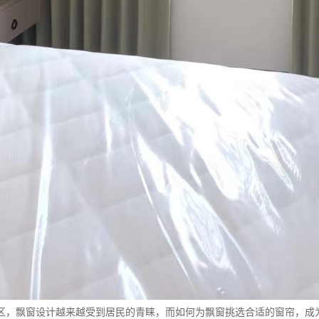
区，飘窗设计越来越受到居民的青睐，而如何为飘窗挑选合适的窗帘，成