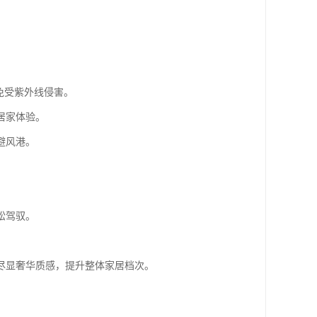
免受紫外线侵害。
居家体验。
避风港。
松驾驭。
尽显奢华质感，提升整体家居档次。