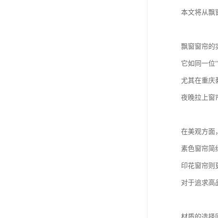
本文将从飘
飘窗窗帘的
它如同一位
尤其在重庆
夜晚拉上窗
在美观方面
素色窗帘简
印花窗帘则
对于追求高
材质的选择