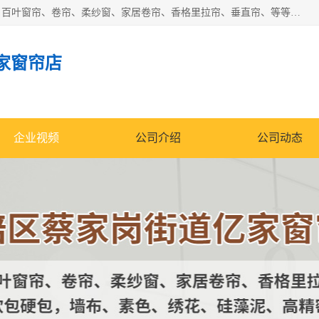
北碚区蔡家岗街道亿家窗帘店长年专业定做窗帘、电动窗帘、百叶窗帘、卷帘、柔纱窗、家居卷帘、香格里拉帘、垂直帘、等等，软包、各种形状软包硬包，墙布、素色、绣花、硅藻泥、高精密各种墙布，免费测量、免费安装，欢迎咨询
家窗帘店
企业视频
公司介绍
公司动态