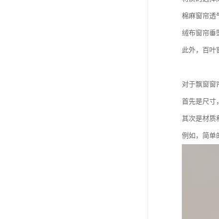
棉麻窗帘透
绒布窗帘垂
此外，百叶
对于飘窗窗
首先是尺寸
其次是材质
例如，简单