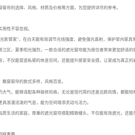
窗窗帘的选择、风格、材质及价格等方面，为您提供详尽的参考。
实用性不容忽视。
“光影管家”，在白天能有效调节光线强度，避免强光直射，保护室内家具
綦江区，夏季阳光强烈，一款合适的遮光窗帘能为居住者带来更加舒适的
帘，不仅能营造私密的休息空间，还能提升居家安全感，让家成为真正的
，飘窗窗帘的款式多样，风格百变。
约大气，能够适配各种装修风格，无论是现代简约还是北欧风情，都能轻
更具浪漫活泼的气息，能为空间增添灵动与活力。
品质生活的家庭，厚重的遮光窗帘搭配精致幔头，不仅能有效遮光，还能
同样重要。