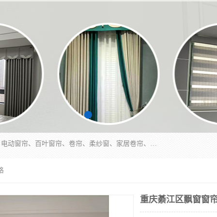
北碚区蔡家岗街道亿家窗帘店长年专业定做窗帘、电动窗帘、百叶窗帘、卷帘、柔纱窗、家居卷帘、香格里拉帘、垂直帘、等等，软包、各种形状软包硬包，墙布、素色、绣花、硅藻泥、高精密各种墙布，免费测量、免费安装，欢迎咨询
格
重庆綦江区飘窗窗