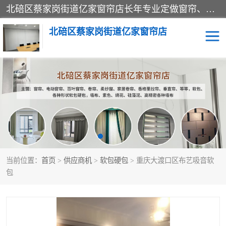
北碚区蔡家岗街道亿家窗帘店长年专业定做窗帘、电动窗帘、百叶窗帘、卷帘、柔纱窗、家居卷帘、香格里拉帘、垂直帘、等等，软包、各种形状软包硬包，墙布、素色、绣花、硅藻泥、高精密各种墙布，免费测量、免费安装，欢迎咨询
北碚区蔡家岗街道亿家窗帘店
软包硬包
墙布
窗帘
百叶窗卷帘
当前位置：
首页
>
供应商机
>
软包硬包
> 重庆大渡口区布艺吸音软
包