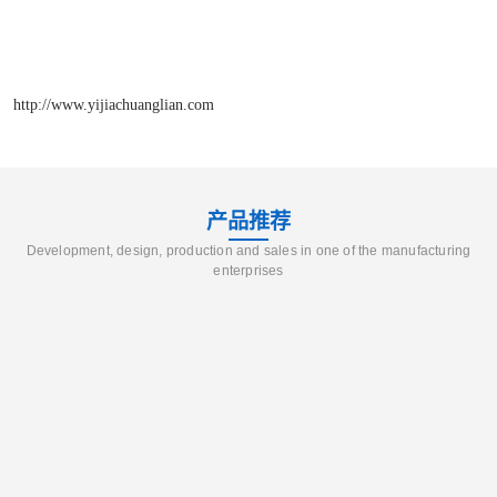
http://www.yijiachuanglian.com
产品推荐
Development, design, production and sales in one of the manufacturing
enterprises