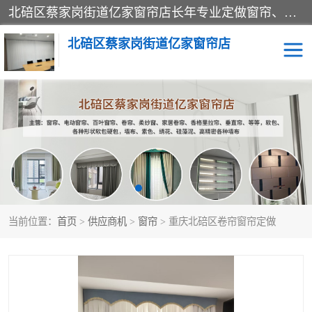
北碚区蔡家岗街道亿家窗帘店长年专业定做窗帘、电动窗帘、百叶窗帘、卷帘、柔纱窗、家居卷帘、香格里拉帘、垂直帘、等等，软包、各种形状软包硬包，墙布、素色、绣花、硅藻泥、高精密各种墙布，免费测量、免费安装，欢迎咨询
北碚区蔡家岗街道亿家窗帘店
软包硬包
墙布
窗帘
百叶窗卷帘
当前位置：
首页
>
供应商机
>
窗帘
> 重庆北碚区卷帘窗帘定做