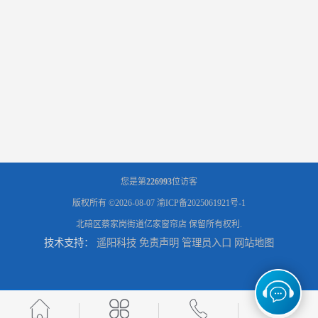
您是第
226993
位访客
版权所有 ©2026-08-07
渝ICP备2025061921号-1
北碚区蔡家岗街道亿家窗帘店
保留所有权利.
技术支持：
遥阳科技
免责声明
管理员入口
网站地图