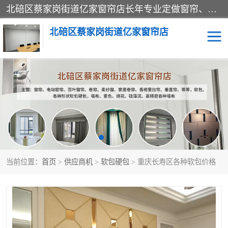
北碚区蔡家岗街道亿家窗帘店长年专业定做窗帘、电动窗帘、百叶窗帘、卷帘、柔纱窗、家居卷帘、香格里拉帘、垂直帘、等等，软包、各种形状软包硬包，墙布、素色、绣花、硅藻泥、高精密各种墙布，免费测量、免费安装，欢迎咨询
北碚区蔡家岗街道亿家窗帘店
软包硬包
墙布
窗帘
百叶窗卷帘
当前位置：
首页
>
供应商机
>
软包硬包
> 重庆长寿区各种软包价格