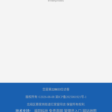
enterprises
您是第
228653
位访客
版权所有 ©2026-08-08
渝ICP备2025061921号-1
北碚区蔡家岗街道亿家窗帘店
保留所有权利.
技术支持：
遥阳科技
免责声明
管理员入口
网站地图