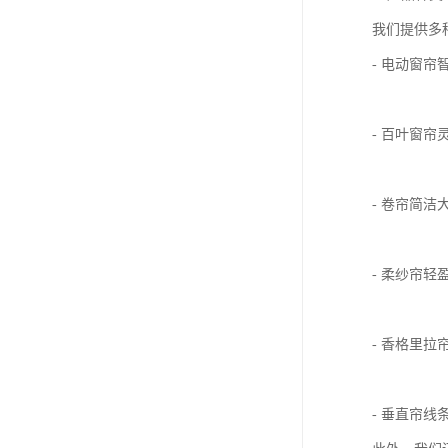
我们提供多
- 电动窗
- 百叶窗
- 卷帘简
- 柔纱帘
- 香格里
- 垂直帘