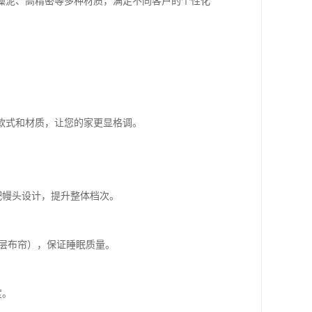
藻泥、高精密等多种材质，满足不同客户的个性化
。
款式和材质，让您的家更显格调。
配幔头设计，提升整体档次。
一层布帘），保证睡眠质量。
度。