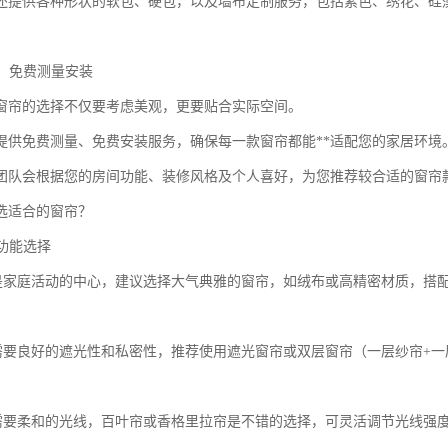
还提供各种形状的软包、硬包，以及墙布定制服务，包括素色、绣花、硅
制，免费测量安装
窗帘的选择不仅要考虑美观，更要贴合实际空间。
提供免费测量、免费安装服务，确保每一款窗帘都能**适配您的家居环境
团队会根据您的房间功能、装修风格及个人喜好，为您推荐较合适的窗帘
选适合的窗帘？
间功能选择
厅是家庭活动的中心，建议选择大气典雅的窗帘，如绒布或高精密材质，搭
室需要良好的遮光性和私密性，推荐使用遮光窗帘或双层窗帘（一层纱帘+
房需要柔和的光线，百叶帘或香格里拉帘是不错的选择，可灵活调节光线强