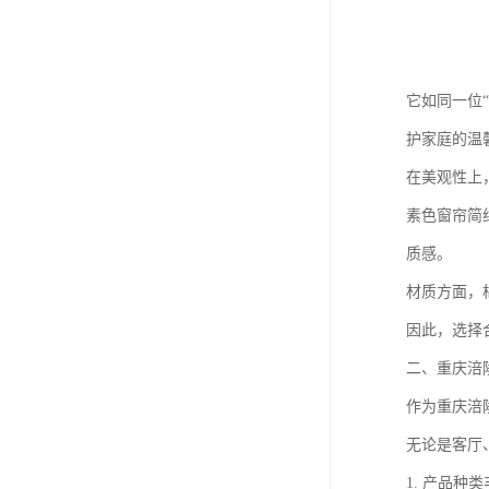
它如同一位
护家庭的温
在美观性上
素色窗帘简
质感。
材质方面，
因此，选择
二、重庆涪
作为重庆涪
无论是客厅
1. 产品种