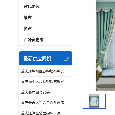
软包硬包
墙布
窗帘
百叶窗卷帘
最新供应商机
更多
重庆沙坪坝区各种墙布款式
重庆渝中区高精密墙布款式
重庆客厅窗帘安装
重庆长寿区铝合金百叶窗帘价格
重庆江津区墙面硬包厂家