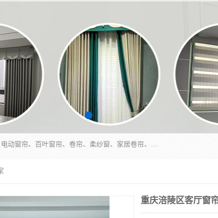
北碚区蔡家岗街道亿家窗帘店长年专业定做窗帘、电动窗帘、百叶窗帘、卷帘、柔纱窗、家居卷帘、香格里拉帘、垂直帘、等等，软包、各种形状软包硬包，墙布、素色、绣花、硅藻泥、高精密各种墙布，免费测量、免费安装，欢迎咨询
家
重庆涪陵区客厅窗