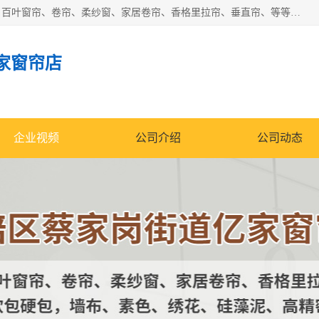
北碚区蔡家岗街道亿家窗帘店长年专业定做窗帘、电动窗帘、百叶窗帘、卷帘、柔纱窗、家居卷帘、香格里拉帘、垂直帘、等等，软包、各种形状软包硬包，墙布、素色、绣花、硅藻泥、高精密各种墙布，免费测量、免费安装，欢迎咨询
家窗帘店
企业视频
公司介绍
公司动态