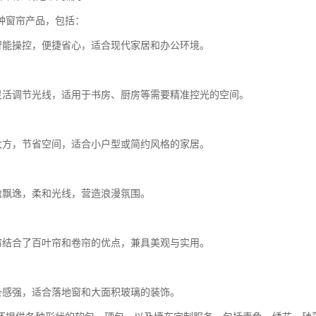
种窗帘产品，包括：
帘智能操控，便捷省心，适合现代家居和办公环境。
帘灵活调节光线，适用于书房、厨房等需要精准控光的空间。
洁大方，节省空间，适合小户型或简约风格的家居。
轻盈飘逸，柔和光线，营造浪漫氛围。
拉帘结合了百叶帘和卷帘的优点，兼具美观与实用。
线条感强，适合落地窗和大面积玻璃的装饰。