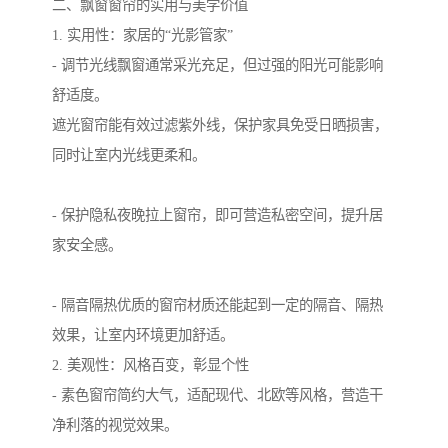
二、飘窗窗帘的实用与美学价值
1. 实用性：家居的“光影管家”
- 调节光线飘窗通常采光充足，但过强的阳光可能影响
舒适度。
遮光窗帘能有效过滤紫外线，保护家具免受日晒损害，
同时让室内光线更柔和。
- 保护隐私夜晚拉上窗帘，即可营造私密空间，提升居
家安全感。
- 隔音隔热优质的窗帘材质还能起到一定的隔音、隔热
效果，让室内环境更加舒适。
2. 美观性：风格百变，彰显个性
- 素色窗帘简约大气，适配现代、北欧等风格，营造干
净利落的视觉效果。