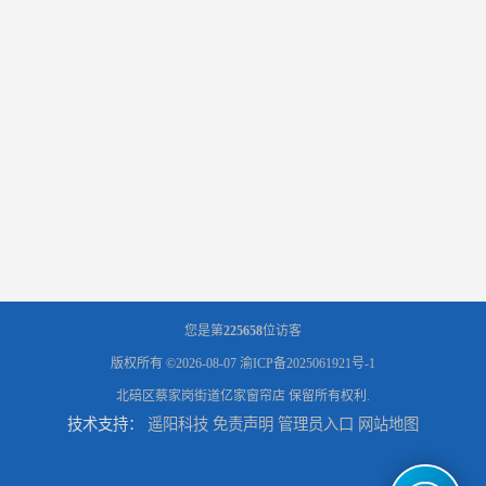
您是第
225658
位访客
版权所有 ©2026-08-07
渝ICP备2025061921号-1
北碚区蔡家岗街道亿家窗帘店
保留所有权利.
技术支持：
遥阳科技
免责声明
管理员入口
网站地图