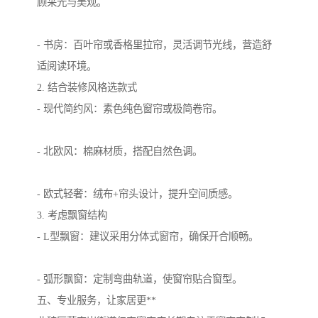
顾采光与美观。
- 书房：百叶帘或香格里拉帘，灵活调节光线，营造舒
适阅读环境。
2. 结合装修风格选款式
- 现代简约风：素色纯色窗帘或极简卷帘。
- 北欧风：棉麻材质，搭配自然色调。
- 欧式轻奢：绒布+帘头设计，提升空间质感。
3. 考虑飘窗结构
- L型飘窗：建议采用分体式窗帘，确保开合顺畅。
- 弧形飘窗：定制弯曲轨道，使窗帘贴合窗型。
五、专业服务，让家居更**