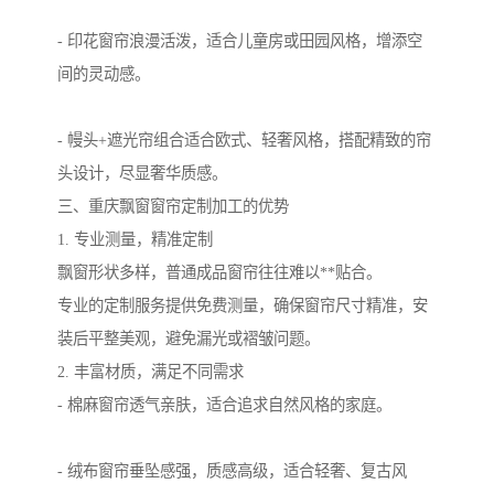
- 印花窗帘浪漫活泼，适合儿童房或田园风格，增添空
间的灵动感。
- 幔头+遮光帘组合适合欧式、轻奢风格，搭配精致的帘
头设计，尽显奢华质感。
三、重庆飘窗窗帘定制加工的优势
1. 专业测量，精准定制
飘窗形状多样，普通成品窗帘往往难以**贴合。
专业的定制服务提供免费测量，确保窗帘尺寸精准，安
装后平整美观，避免漏光或褶皱问题。
2. 丰富材质，满足不同需求
- 棉麻窗帘透气亲肤，适合追求自然风格的家庭。
- 绒布窗帘垂坠感强，质感高级，适合轻奢、复古风