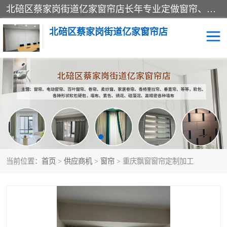
北碚区蔡家岗街道亿家窗帘店长年专业定做窗帘、电动窗帘、百叶窗帘、卷帘、柔纱窗、家居卷帘、香格里拉帘、垂直帘、等等，软包、各种形状软包硬包，墙布、素色、绣花、硅藻泥、高精密各种墙布，免费测量、免费安装，欢迎咨询
北碚区蔡家岗街道亿家窗帘店
软包硬包
墙布
窗帘
百叶窗卷帘
当前位置：
首页
>
供应商机
>
窗帘
> 重庆飘窗窗帘定制加工