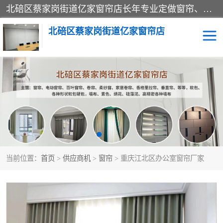
北碚区蔡家岗街道亿家窗帘店长年专业定做窗帘、电动窗帘、百叶窗帘、卷帘、柔纱窗、家居卷帘、香格里拉帘、垂直帘、等等，软包、各种形状软包硬包，墙布、素色、绣花、硅藻泥、高精密各种墙布，免费测量、免费安装，欢迎咨询
北碚区蔡家岗街道亿家窗帘店
软包硬包
墙布
窗帘
百叶窗卷帘
当前位置：
首页
>
供应商机
>
窗帘
> 重庆江北区办公室窗帘厂家