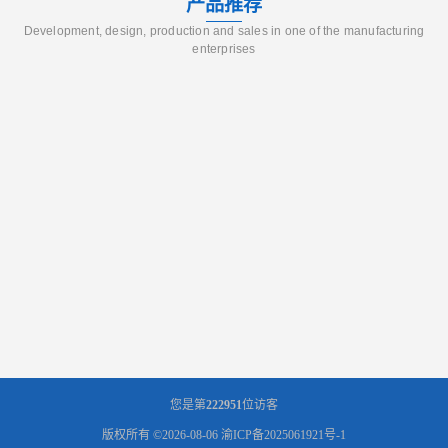
产品推荐
Development, design, production and sales in one of the manufacturing
enterprises
您是第
222951
位访客
版权所有 ©2026-08-06
渝ICP备2025061921号-1