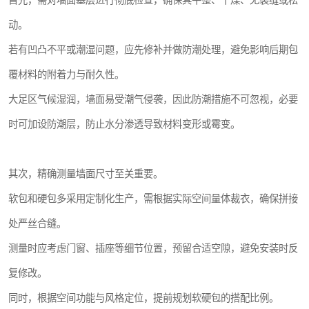
首先，需对墙面基层进行彻底检查，确保其平整、干燥、无裂缝或松
动。
若有凹凸不平或潮湿问题，应先修补并做防潮处理，避免影响后期包
覆材料的附着力与耐久性。
大足区气候湿润，墙面易受潮气侵袭，因此防潮措施不可忽视，必要
时可加设防潮层，防止水分渗透导致材料变形或霉变。
其次，精确测量墙面尺寸至关重要。
软包和硬包多采用定制化生产，需根据实际空间量体裁衣，确保拼接
处严丝合缝。
测量时应考虑门窗、插座等细节位置，预留合适空隙，避免安装时反
复修改。
同时，根据空间功能与风格定位，提前规划软硬包的搭配比例。