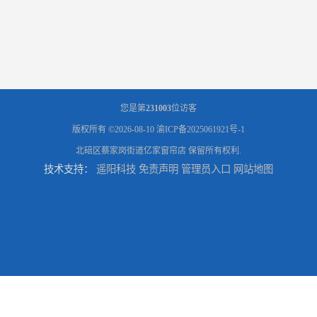
您是第
231003
位访客
版权所有 ©2026-08-10
渝ICP备2025061921号-1
北碚区蔡家岗街道亿家窗帘店
保留所有权利.
技术支持：
遥阳科技
免责声明
管理员入口
网站地图