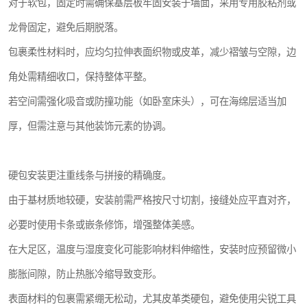
对于软包，固定时需确保基层板牢固安装于墙面，采用专用胶粘剂或
龙骨固定，避免后期脱落。
包裹柔性材料时，应均匀拉伸表面织物或皮革，减少褶皱与空隙，边
角处需精细收口，保持整体平整。
若空间需强化吸音或防撞功能（如卧室床头），可在海绵层适当加
厚，但需注意与其他装饰元素的协调。
硬包安装更注重线条与拼接的精确度。
由于基材质地较硬，安装前需严格按尺寸切割，接缝处应平直对齐，
必要时使用卡条或嵌条修饰，增强整体美感。
在大足区，温度与湿度变化可能影响材料伸缩性，安装时应预留微小
膨胀间隙，防止热胀冷缩导致变形。
表面材料的包裹需紧绷无松动，尤其皮革类硬包，避免使用尖锐工具