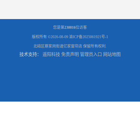
您是第
230016
位访客
版权所有 ©2026-08-09
渝ICP备2025061921号-1
北碚区蔡家岗街道亿家窗帘店
保留所有权利.
技术支持：
遥阳科技
免责声明
管理员入口
网站地图