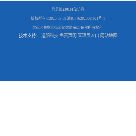
您是第
230161
位访客
版权所有 ©2026-08-09
渝ICP备2025061921号-1
北碚区蔡家岗街道亿家窗帘店
保留所有权利.
技术支持：
遥阳科技
免责声明
管理员入口
网站地图