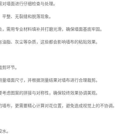
需对墙面进行仔细检查与处理。
、平整、无裂缝和脱落现象。
处，需用专业材料填补并打磨光滑，确保墙面基底牢固。
有油脂、灰尘等杂质，这些都会影响墙布的粘贴效果。
裁剪环节。
测量墙面尺寸，并根据测量结果对墙布进行合理裁剪。
要考虑图案的拼接与对称性，确保较终效果协调美观。
的墙布，更需要精心计算对花位置，避免造成视觉上的不协调。
胶水。