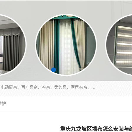
北碚区蔡家岗街道亿家窗帘店长年专业定做窗帘、电动窗帘、百叶窗帘、卷帘、柔纱窗、家居卷帘、香格里拉帘、垂直帘、等等，软包、各种形状软包硬包，墙布、素色、绣花、硅藻泥、高精密各种墙布，免费测量、免费安装，欢迎咨询
维护
重庆九龙坡区墙布怎么安装与