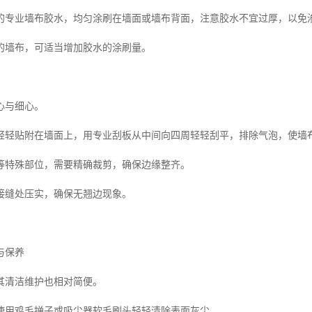
的专业墙布胶水，均匀涂刷在墙面或墙布背面，注意胶水不宜过厚，以免
的墙布，可适当增加胶水的涂刷量。
心与细心。
轻轻贴附在墙面上，用专业刮板从中间向四周轻轻刮平，排除气泡，使墙
等特殊部位，需要精确裁剪，确保边缘整齐。
接缝处压实，确保无翘边现象。
与保养
其清洁维护也相对简便。
使用鸡毛掸子或吸尘器软毛刷头轻轻清除表面灰尘。