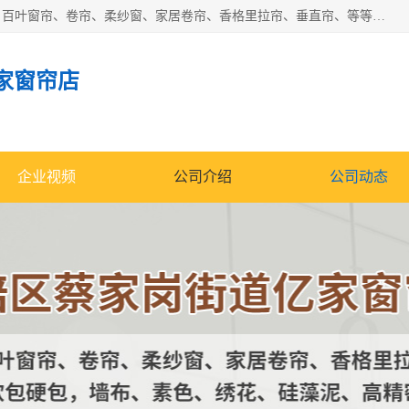
北碚区蔡家岗街道亿家窗帘店长年专业定做窗帘、电动窗帘、百叶窗帘、卷帘、柔纱窗、家居卷帘、香格里拉帘、垂直帘、等等，软包、各种形状软包硬包，墙布、素色、绣花、硅藻泥、高精密各种墙布，免费测量、免费安装，欢迎咨询
家窗帘店
企业视频
公司介绍
公司动态