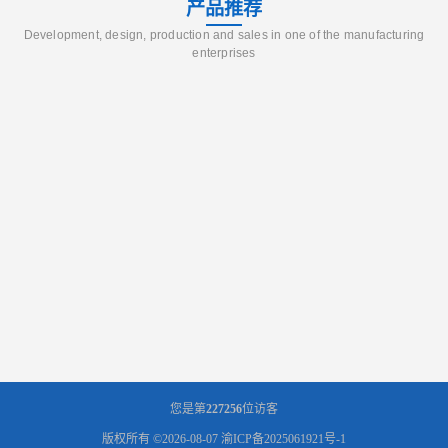
产品推荐
Development, design, production and sales in one of the manufacturing
enterprises
您是第
227256
位访客
版权所有 ©2026-08-07
渝ICP备2025061921号-1