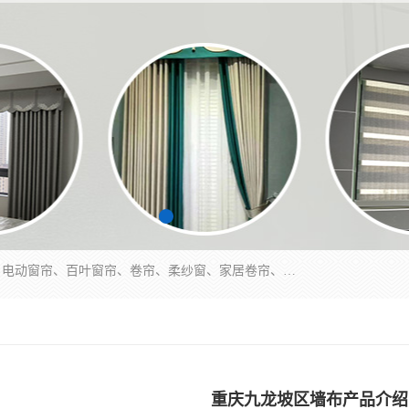
北碚区蔡家岗街道亿家窗帘店长年专业定做窗帘、电动窗帘、百叶窗帘、卷帘、柔纱窗、家居卷帘、香格里拉帘、垂直帘、等等，软包、各种形状软包硬包，墙布、素色、绣花、硅藻泥、高精密各种墙布，免费测量、免费安装，欢迎咨询
重庆九龙坡区墙布产品介绍