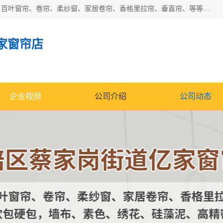
北碚区蔡家岗街道亿家窗帘店长年专业定做窗帘、电动窗帘、百叶窗帘、卷帘、柔纱窗、家居卷帘、香格里拉帘、垂直帘、等等，软包、各种形状软包硬包，墙布、素色、绣花、硅藻泥、高精密各种墙布，免费测量、免费安装，欢迎咨询
家窗帘店
企业视频
公司介绍
公司动态