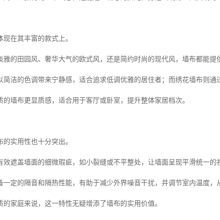
体现在其丰富的款式上。
淡雅的田园风、奢华大气的欧式风，还是简约时尚的现代风，墙布都能提供
以简洁的色调带来宁静感，适合追求低调优雅的居住者；而绣花墙布则通
质的墙布更显质感，适合用于客厅或卧室，提升整体家居档次。
布的实用性也十分突出。
有效遮盖墙面的细微瑕疵，如小裂缝或不平整处，让墙面呈现平滑统一的
备一定的隔音和隔热性能，有助于减少外界噪音干扰，并调节室内温度，
质的家庭来说，这一特性无疑增添了墙布的实用价值。