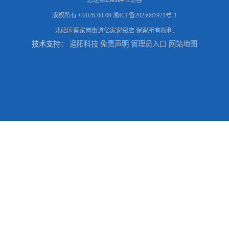
版权所有 ©2026-08-09
渝ICP备2025061921号-1
北碚区蔡家岗街道亿家窗帘店
保留所有权利.
技术支持：
遥阳科技
免责声明
管理员入口
网站地图