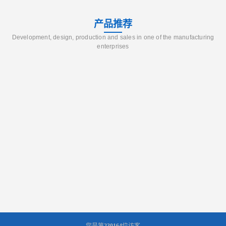
产品推荐
Development, design, production and sales in one of the manufacturing
enterprises
您是第
230164
位访客