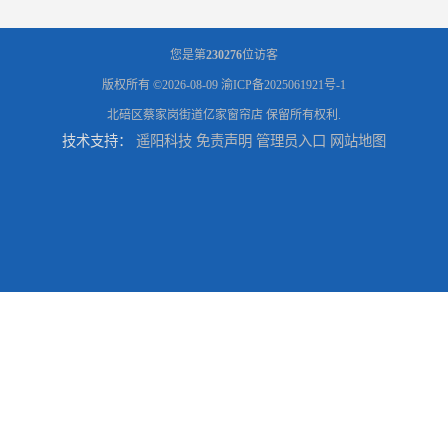
您是第
230276
位访客
版权所有 ©2026-08-09
渝ICP备2025061921号-1
北碚区蔡家岗街道亿家窗帘店
保留所有权利.
技术支持：
遥阳科技
免责声明
管理员入口
网站地图