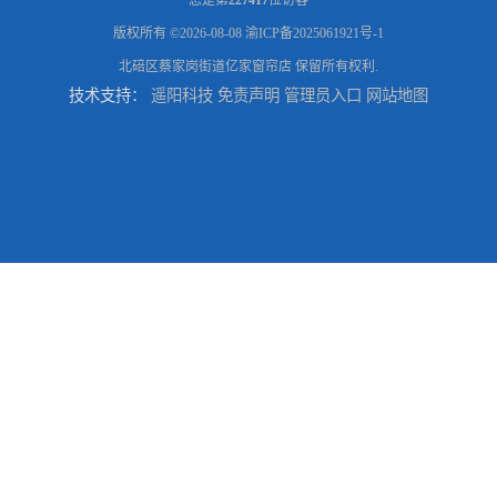
版权所有 ©2026-08-08
渝ICP备2025061921号-1
北碚区蔡家岗街道亿家窗帘店
保留所有权利.
技术支持：
遥阳科技
免责声明
管理员入口
网站地图