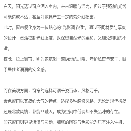
白天，阳光透过窗户洒入室内，带来温暖与活力，但过于强烈的光线
可能造成不适，甚至对家具产生一定的紫外线损害。
此时，窗帘便化身为一位贴心的“光影调节师”，通过不同材质与厚度
的设计，灵活控制光线强度，既保留自然光的柔和，又避免刺眼的不
适。
夜晚，拉上窗帘，则为家筑起一道隐形的屏障，守护私密与安宁，赋
予居住者满满的安全感。
而在美观方面，窗帘的选择可谓千姿百态，风格万千。
素色窗帘以其简约大气的特点，适配多种装修风格，无论是现代极简
还是北欧风情，都能**融入，成为空间中低调却不失品味的存在。
印花窗帘则更显浪漫与灵动，细腻的图案与色彩能为居室注入生机，