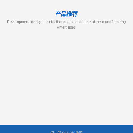
产品推荐
Development, design, production and sales in one of the manufacturing
enterprises
您是第
227417
位访客