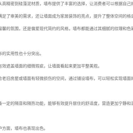
从高精密到硅藻泥材质，墙布提供了丰富的选择，让消费者可以根据自己
满足了审美的需求，还让墙面成为家居装饰的亮点，提升了整体空间的格
温馨的氛围，还是偏爱现代简约的风格，墙布都能通过其细腻的纹理和色
布的实用性也十分突出。
有效遮盖墙面的细微瑕疵，让墙面看起来更加平整美观。
合老旧房屋或墙面有轻微损伤的空间，通过铺设墙布，可以轻松实现墙面
备一定的隔音和隔热功能，能够有效提升居住的舒适度，营造更加宁静和
护方面，墙布也表现出色。