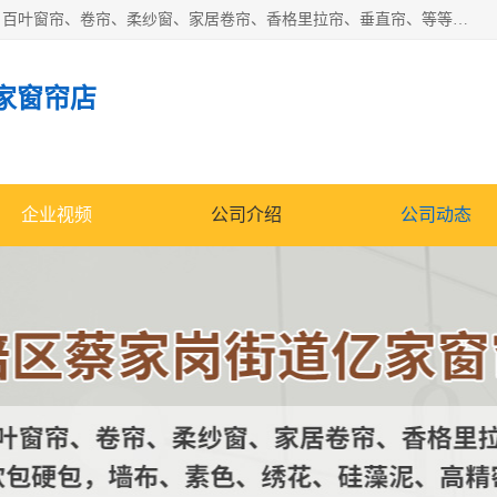
北碚区蔡家岗街道亿家窗帘店长年专业定做窗帘、电动窗帘、百叶窗帘、卷帘、柔纱窗、家居卷帘、香格里拉帘、垂直帘、等等，软包、各种形状软包硬包，墙布、素色、绣花、硅藻泥、高精密各种墙布，免费测量、免费安装，欢迎咨询
家窗帘店
企业视频
公司介绍
公司动态