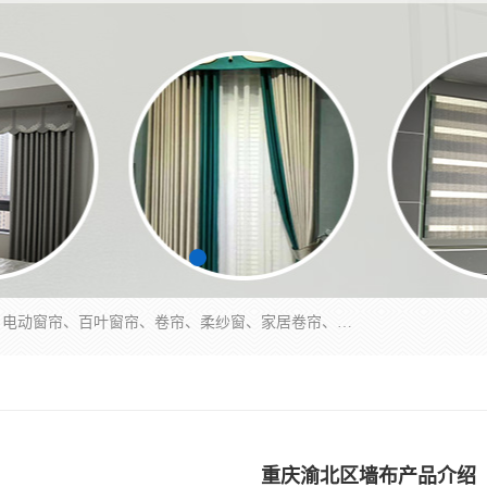
北碚区蔡家岗街道亿家窗帘店长年专业定做窗帘、电动窗帘、百叶窗帘、卷帘、柔纱窗、家居卷帘、香格里拉帘、垂直帘、等等，软包、各种形状软包硬包，墙布、素色、绣花、硅藻泥、高精密各种墙布，免费测量、免费安装，欢迎咨询
重庆渝北区墙布产品介绍