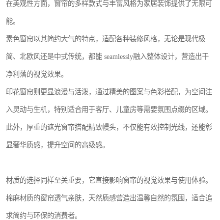
在美观性方面，窗帘的多样款式与丰富风格为家居装饰提供了无限可
能。
素色窗帘以其简约大气的特点，适配各种装修风格，无论是现代极
简、北欧风还是中式传统，都能 seamlessly融入整体设计，营造出干
净利落的视觉效果。
印花窗帘则更显浪漫与活泼，通过精美的图案与色彩搭配，为空间注
入灵动与生机，特别适合用于客厅、儿童房等需要氛围点缀的区域。
此外，厚重的遮光窗帘搭配精致幔头，不仅能有效控制光线，还能彰
显奢华质感，提升空间的高级感。
材质的选择同样至关重要，它直接影响窗帘的视觉效果与使用体验。
棉麻材质的窗帘透气亲肤，天然质感营造出温馨自然的氛围，适合追
求简约与环保的消费者。