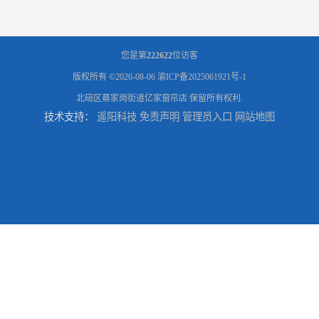
您是第
222622
位访客
版权所有 ©2026-08-06
渝ICP备2025061921号-1
北碚区蔡家岗街道亿家窗帘店
保留所有权利.
技术支持：
遥阳科技
免责声明
管理员入口
网站地图