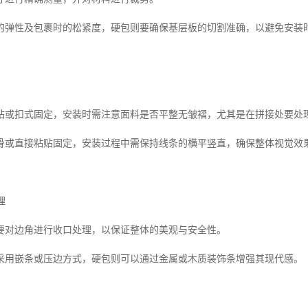
的弹性及包裹时的松紧度，硬包则要确保基层板的切割准确，以避免安装
粘或扣式固定，安装时需注意面料是否平整无皱褶，尤其是在拼接处要处
骨或直接粘贴固定，安装过程中需保持线条的横平竖直，确保整体视觉效
理
要对边角进行收口处理，以保证整体的美观与安全性。
采用嵌条或压边方式，硬包则可以通过金属或木质装饰条增强其现代感。