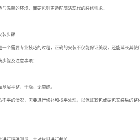
适与温馨的环境，而硬包则更适配简洁现代的装修需求。
安装步骤
是一个需要专业技巧的过程，正确的安装不仅能保证美观，还能延长其使
装步骤及注意事项：
面基层平整、干燥、无裂缝。
凸不平的情况，需要进行修补和找平处理，以保证软包或硬包安装后的整
寸进行精确测量，并对材料进行裁剪。