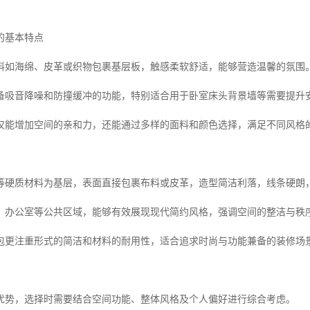
的基本特点
料如海绵、皮革或织物包裹基层板，触感柔软舒适，能够营造温馨的氛围
备吸音降噪和防撞缓冲的功能，特别适合用于卧室床头背景墙等需要提升
仅能增加空间的亲和力，还能通过多样的面料和颜色选择，满足不同风格
等硬质材料为基层，表面直接包裹布料或皮革，造型简洁利落，线条硬朗
、办公室等公共区域，能够有效展现现代简约风格，强调空间的整洁与秩
包更注重形式的简洁和材料的耐用性，适合追求时尚与功能兼备的装修场
优势，选择时需要结合空间功能、整体风格及个人偏好进行综合考虑。