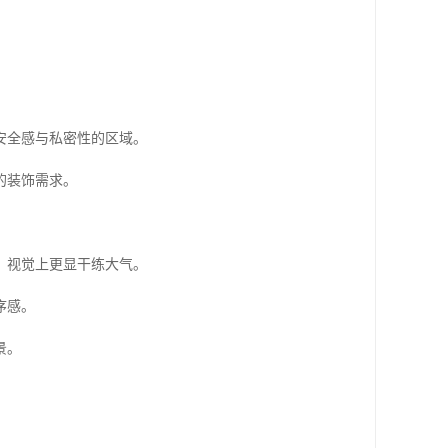
。
安全感与私密性的区域。
的装饰需求。
，视觉上更显干练大气。
序感。
景。