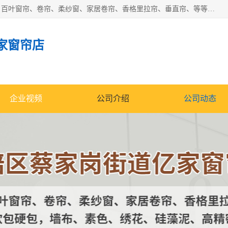
北碚区蔡家岗街道亿家窗帘店长年专业定做窗帘、电动窗帘、百叶窗帘、卷帘、柔纱窗、家居卷帘、香格里拉帘、垂直帘、等等，软包、各种形状软包硬包，墙布、素色、绣花、硅藻泥、高精密各种墙布，免费测量、免费安装，欢迎咨询
家窗帘店
企业视频
公司介绍
公司动态