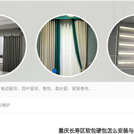
北碚区蔡家岗街道亿家窗帘店长年专业定做窗帘、电动窗帘、百叶窗帘、卷帘、柔纱窗、家居卷帘、香格里拉帘、垂直帘、等等，软包、各种形状软包硬包，墙布、素色、绣花、硅藻泥、高精密各种墙布，免费测量、免费安装，欢迎咨询
与维护
重庆长寿区软包硬包怎么安装与