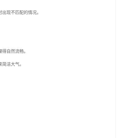
时出现不匹配的情况。
理得自然流畅。
果简洁大气。