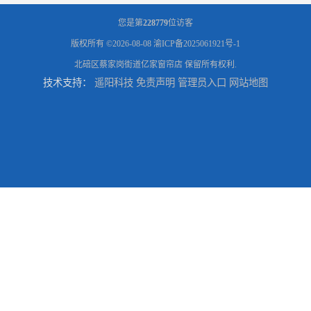
您是第
228779
位访客
版权所有 ©2026-08-08
渝ICP备2025061921号-1
北碚区蔡家岗街道亿家窗帘店
保留所有权利.
技术支持：
遥阳科技
免责声明
管理员入口
网站地图