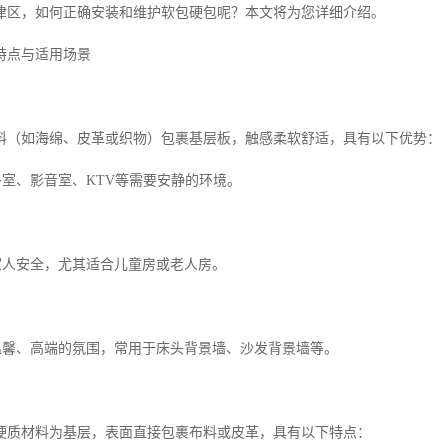
津区，如何正确安装和维护软包硬包呢？本文将为您详细介绍。
特点与适用场景
料（如海绵、皮革或织物）包裹基层板，触感柔软舒适，具有以下优势：
卧室、影音室、KTV等需要安静的环境。
护家人安全，尤其适合儿童房或老人房。
造温馨、高端的氛围，常用于床头背景墙、沙发背景墙等。
硬质材料为基层，表面直接包裹布料或皮革，具有以下特点：