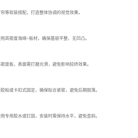
、窗帘等软装搭配，打造整体协调的视觉效果。
常使用高密度海绵+板材，确保基层平整、无凹凸。
用高密度板，表面需打磨光滑，避免影响较终效果。
采用胶粘或卡扣式固定，确保贴合紧密，避免后期脱落。
般使用专用胶水或钉固，安装时需保持水平，避免歪斜。