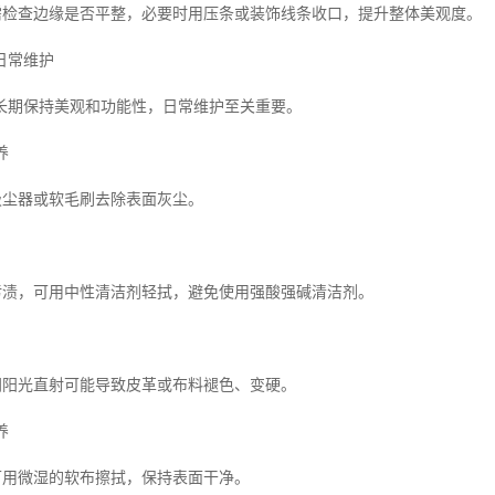
，需检查边缘是否平整，必要时用压条或装饰线条收口，提升整体美观度。
日常维护
长期保持美观和功能性，日常维护至关重要。
养
用吸尘器或软毛刷去除表面灰尘。
有污渍，可用中性清洁剂轻拭，避免使用强酸强碱清洁剂。
时间阳光直射可能导致皮革或布料褪色、变硬。
养
常可用微湿的软布擦拭，保持表面干净。