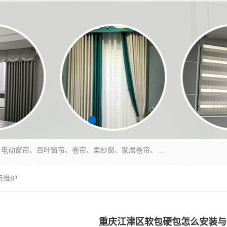
北碚区蔡家岗街道亿家窗帘店长年专业定做窗帘、电动窗帘、百叶窗帘、卷帘、柔纱窗、家居卷帘、香格里拉帘、垂直帘、等等，软包、各种形状软包硬包，墙布、素色、绣花、硅藻泥、高精密各种墙布，免费测量、免费安装，欢迎咨询
与维护
重庆江津区软包硬包怎么安装与