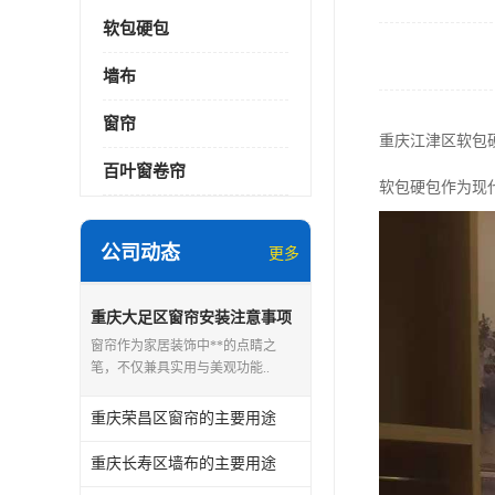
软包硬包
墙布
窗帘
重庆江津区软包
百叶窗卷帘
软包硬包作为现
公司动态
更多
重庆大足区窗帘安装注意事项
窗帘作为家居装饰中**的点睛之
笔，不仅兼具实用与美观功能..
重庆荣昌区窗帘的主要用途
重庆长寿区墙布的主要用途