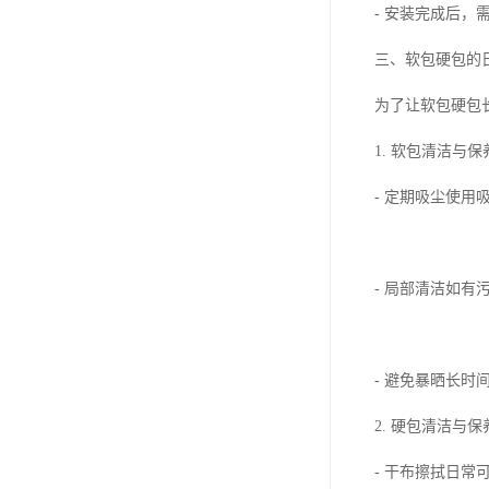
- 安装完成后
三、软包硬包的
为了让软包硬包
1. 软包清洁与保
- 定期吸尘使
- 局部清洁如
- 避免暴晒长
2. 硬包清洁与保
- 干布擦拭日