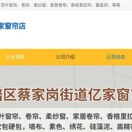
北碚区蔡家岗街道亿家窗帘店长年专业定做窗帘、电动窗帘、百叶窗帘、卷帘、柔纱窗、家居卷帘、香格里拉帘、垂直帘、等等，软包、各种形状软包硬包，墙布、素色、绣花、硅藻泥、高精密各种墙布，免费测量、免费安装，欢迎咨询
家窗帘店
企业视频
公司介绍
公司动态