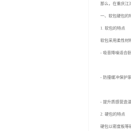
那么，在重庆江
一、软包硬包的
1. 软包的特点
软包采用柔性材
- 吸音降噪适合
- 防撞缓冲保
- 提升质感营
2. 硬包的特点
硬包以密度板等