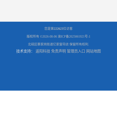
您是第
222623
位访客
版权所有 ©2026-08-06
渝ICP备2025061921号-1
北碚区蔡家岗街道亿家窗帘店
保留所有权利.
技术支持：
遥阳科技
免责声明
管理员入口
网站地图