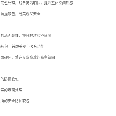
采用硬包处理，线条简洁明快，提升整体空间质感
用防撞软包，既美观又安全
客房的墙面装饰，提升档次和舒适度
墙面软包，兼顾美观与吸音功能
室墙面硬包，营造专业高效的商务氛围
房的防撞软包
动室的墙面处理
场所的安全防护软包