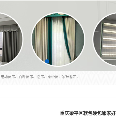
北碚区蔡家岗街道亿家窗帘店长年专业定做窗帘、电动窗帘、百叶窗帘、卷帘、柔纱窗、家居卷帘、香格里拉帘、垂直帘、等等，软包、各种形状软包硬包，墙布、素色、绣花、硅藻泥、高精密各种墙布，免费测量、免费安装，欢迎咨询
重庆梁平区软包硬包哪家好