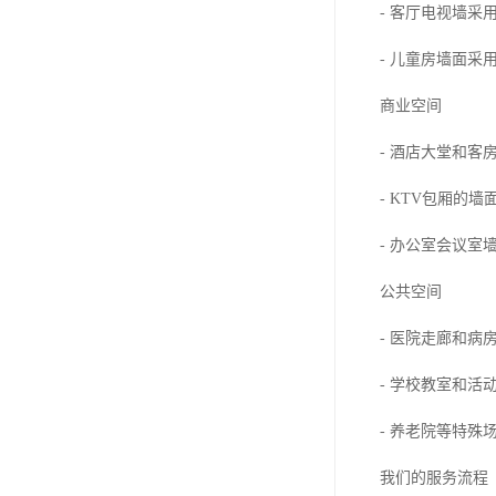
- 客厅电视墙
- 儿童房墙面采
商业空间
- 酒店大堂和
- KTV包厢的
- 办公室会议
公共空间
- 医院走廊和病
- 学校教室和活
- 养老院等特殊
我们的服务流程