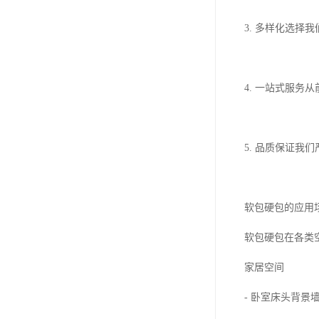
3. 多样化选
4. 一站式服
5. 品质保证
软包硬包的应用
软包硬包在各类
家居空间
- 卧室床头背