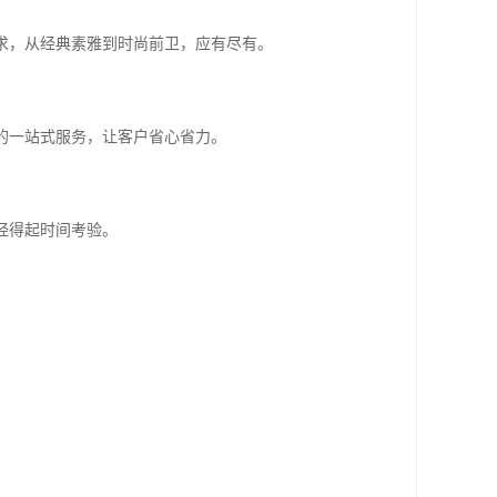
需求，从经典素雅到时尚前卫，应有尽有。
*的一站式服务，让客户省心省力。
经得起时间考验。