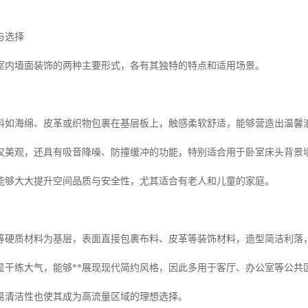
与选择
室内墙面装饰的两种主要形式，各有其独特的特点和适用场景。
料如海绵、皮革或织物包裹在基层板上，触感柔软舒适，能够营造出温馨
仅美观，还具有吸音降噪、防撞缓冲的功能，特别适合用于卧室床头背景墙
能够大大提升空间品质与安全性，尤其适合有老人和儿童的家庭。
等硬质材料为基层，表面直接包裹布料、皮革等装饰材料，造型简洁利落
显干练大气，能够**展现现代简约风格，因此多用于客厅、办公室等公共
易清洁性也使其成为高流量区域的理想选择。