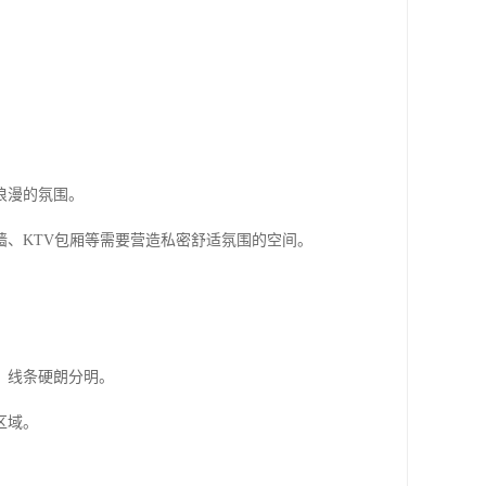
浪漫的氛围。
、KTV包厢等需要营造私密舒适氛围的空间。
，线条硬朗分明。
区域。