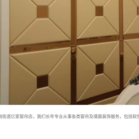
岗街道亿家窗帘店，我们长年专业从事各类窗帘及墙面装饰服务，包括软