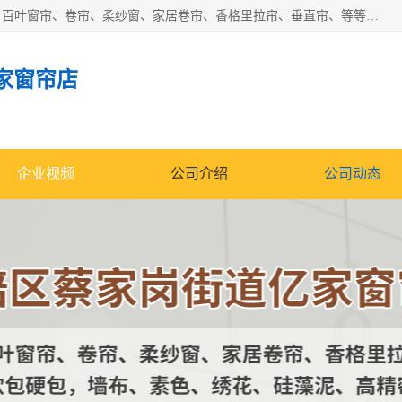
北碚区蔡家岗街道亿家窗帘店长年专业定做窗帘、电动窗帘、百叶窗帘、卷帘、柔纱窗、家居卷帘、香格里拉帘、垂直帘、等等，软包、各种形状软包硬包，墙布、素色、绣花、硅藻泥、高精密各种墙布，免费测量、免费安装，欢迎咨询
家窗帘店
企业视频
公司介绍
公司动态