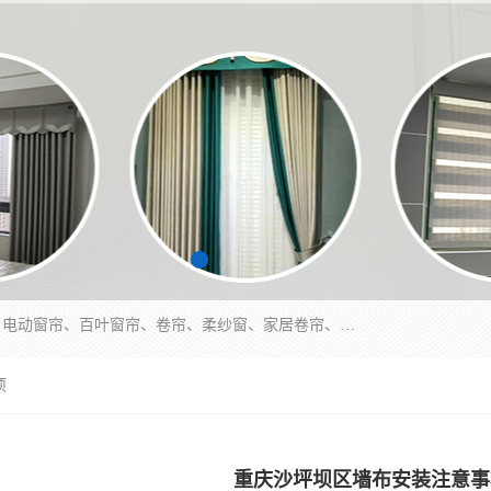
北碚区蔡家岗街道亿家窗帘店长年专业定做窗帘、电动窗帘、百叶窗帘、卷帘、柔纱窗、家居卷帘、香格里拉帘、垂直帘、等等，软包、各种形状软包硬包，墙布、素色、绣花、硅藻泥、高精密各种墙布，免费测量、免费安装，欢迎咨询
项
重庆沙坪坝区墙布安装注意事