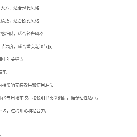
约大方，适合现代风格
雅精致，适合欧式风格
质感细腻，适合轻奢风格
调节湿度，适合重庆潮湿气候
程中的关键点
调配
直接影响安装效果和使用寿命。
味的专用墙布胶，按说明书比例调配，确保粘性适中。
不均，过稀则影响粘合力。
巧