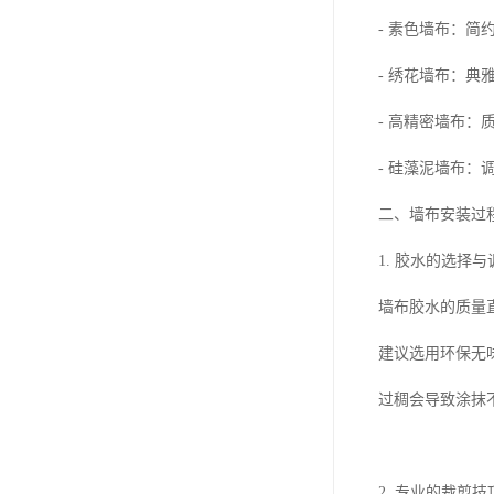
- 素色墙布：简
- 绣花墙布：典
- 高精密墙布：
- 硅藻泥墙布：
二、墙布安装过
1. 胶水的选择与
墙布胶水的质量
建议选用环保无
过稠会导致涂抹
2. 专业的裁剪技