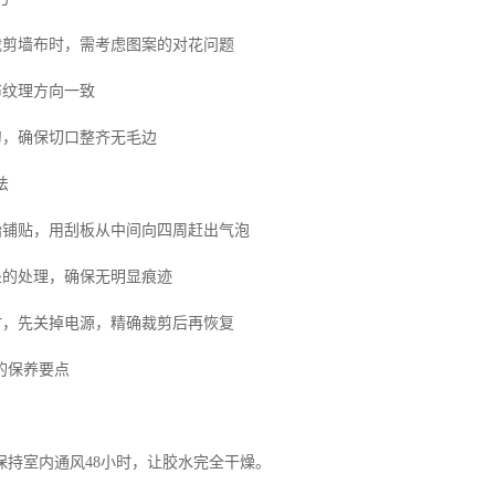
寸裁剪墙布时，需考虑图案的对花问题
布纹理方向一致
刀，确保切口整齐无毛边
法
开始铺贴，用刮板从中间向四周赶出气泡
处的处理，确保无明显痕迹
座时，先关掉电源，精确裁剪后再恢复
的保养要点
保持室内通风48小时，让胶水完全干燥。