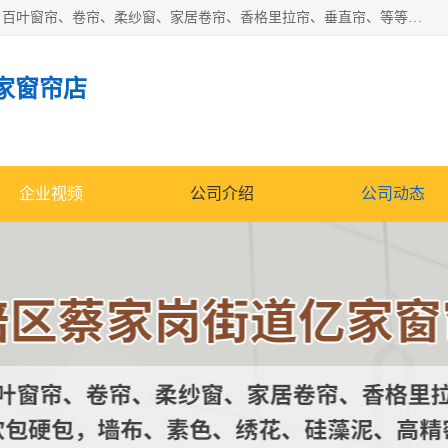
北碚区蔡家岗街道亿家窗帘店长年专业定做窗帘、电动窗帘、百叶窗帘、卷帘、柔纱窗、家居卷帘、香格里拉帘、垂直帘、等等，软包、各种形状软包硬包，墙布、素色、绣花、硅藻泥、高精密各种墙布，免费测量、免费安装，欢迎咨询
家窗帘店
企业视频
公司介绍
公司动态