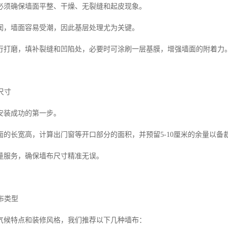
必须确保墙面平整、干燥、无裂缝和起皮现象。
润，墙面容易受潮，因此基层处理尤为关键。
行打磨，填补裂缝和凹陷处，必要时可涂刷一层基膜，增强墙面的附着力
尺寸
安装成功的第一步。
面的长宽高，计算出门窗等开口部分的面积，并预留5-10厘米的余量以备
量服务，确保墙布尺寸精准无误。
墙布类型
气候特点和装修风格，我们推荐以下几种墙布：