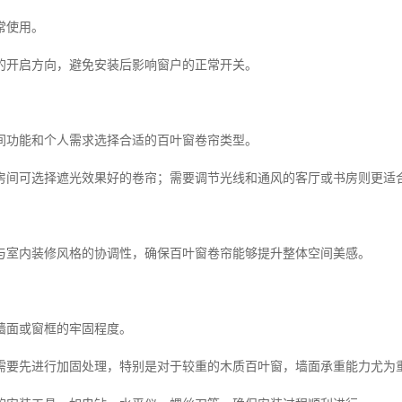
常使用。
的开启方向，避免安装后影响窗户的正常开关。
间功能和个人需求选择合适的百叶窗卷帘类型。
房间可选择遮光效果好的卷帘；需要调节光线和通风的客厅或书房则更适合
与室内装修风格的协调性，确保百叶窗卷帘能够提升整体空间美感。
墙面或窗框的牢固程度。
需要先进行加固处理，特别是对于较重的木质百叶窗，墙面承重能力尤为