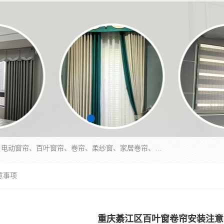
北碚区蔡家岗街道亿家窗帘店长年专业定做窗帘、电动窗帘、百叶窗帘、卷帘、柔纱窗、家居卷帘、香格里拉帘、垂直帘、等等，软包、各种形状软包硬包，墙布、素色、绣花、硅藻泥、高精密各种墙布，免费测量、免费安装，欢迎咨询
意事项
重庆綦江区百叶窗卷帘安装注意