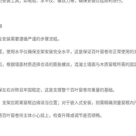
的安装工具，如电钻、水平仪、螺丝刀等，确保安装过程顺利进行。
解
业安装需要遵循严谨的步骤流程。
置，使用水平仪确保支架安装完全水平，这是保证百叶窗卷帘正常使用的
后，根据墙面材质选择合适的膨胀螺丝，混凝土墙面与木质窗框所需的固
保左右对称且牢固稳定，这是支撑整个百叶窗卷帘重量的基础。
，支架应距离窗框边缘适当位置；对于嵌入式安装，则需精确测量窗框内
将百叶窗卷帘主体小心挂上，检查升降或调节是否顺畅。