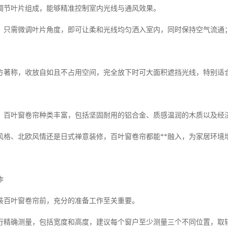
调节叶片组成，能够精准控制室内光线与通风效果。
，只需微调叶片角度，即可让柔和光线均匀洒入室内，同时保持空气流通
方著称，收放自如且不占用空间，完全放下时可大面积遮挡光线，特别适
，百叶窗卷帘种类丰富，包括坚固耐用的铝合金、质感温润的木质以及经济
风格、北欧风情还是日式禅意装修，百叶窗卷帘都能**融入，为家居环境
作
装百叶窗卷帘前，充分的准备工作至关重要。
行精确测量，包括宽度和高度，建议每个窗户至少测量三个不同位置，取