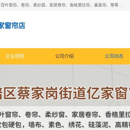
北碚区蔡家岗街道亿家窗帘店长年专业定做窗帘、电动窗帘、百叶窗帘、卷帘、柔纱窗、家居卷帘、香格里拉帘、垂直帘、等等，软包、各种形状软包硬包，墙布、素色、绣花、硅藻泥、高精密各种墙布，免费测量、免费安装，欢迎咨询
家窗帘店
企业视频
公司介绍
公司动态