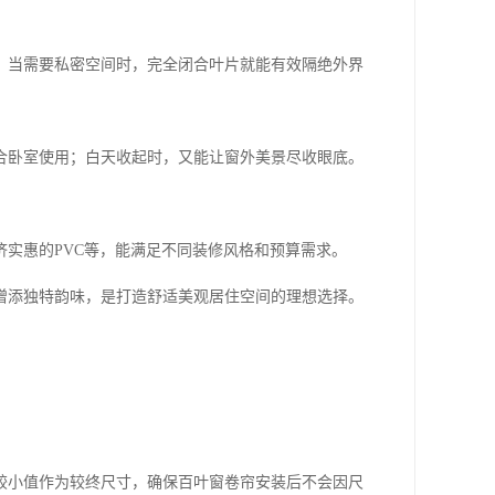
；当需要私密空间时，完全闭合叶片就能有效隔绝外界
合卧室使用；白天收起时，又能让窗外美景尽收眼底。
实惠的PVC等，能满足不同装修风格和预算需求。
增添独特韵味，是打造舒适美观居住空间的理想选择。
较小值作为较终尺寸，确保百叶窗卷帘安装后不会因尺