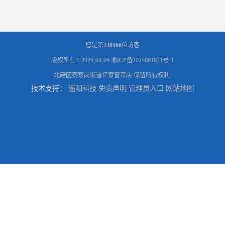
您是第
230166
位访客
版权所有 ©2026-08-09
渝ICP备2025061921号-1
北碚区蔡家岗街道亿家窗帘店
保留所有权利.
技术支持：
遥阳科技
免责声明
管理员入口
网站地图