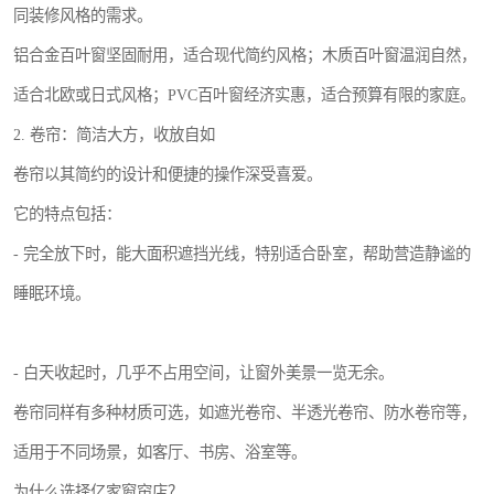
同装修风格的需求。
铝合金百叶窗坚固耐用，适合现代简约风格；木质百叶窗温润自然，
适合北欧或日式风格；PVC百叶窗经济实惠，适合预算有限的家庭。
2. 卷帘：简洁大方，收放自如
卷帘以其简约的设计和便捷的操作深受喜爱。
它的特点包括：
- 完全放下时，能大面积遮挡光线，特别适合卧室，帮助营造静谧的
睡眠环境。
- 白天收起时，几乎不占用空间，让窗外美景一览无余。
卷帘同样有多种材质可选，如遮光卷帘、半透光卷帘、防水卷帘等，
适用于不同场景，如客厅、书房、浴室等。
为什么选择亿家窗帘店？