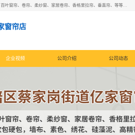
北碚区蔡家岗街道亿家窗帘店长年专业定做窗帘、电动窗帘、百叶窗帘、卷帘、柔纱窗、家居卷帘、香格里拉帘、垂直帘、等等，软包、各种形状软包硬包，墙布、素色、绣花、硅藻泥、高精密各种墙布，免费测量、免费安装，欢迎咨询
家窗帘店
企业视频
公司介绍
公司动态