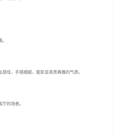
落。
。
坠感佳，手感细腻，能彰显高贵典雅的气质。
客厅的场景。