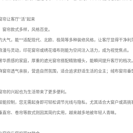
窗帘让客厅“活”起来
，窗帘款式多样，风格百变。
约大气，能**适配现代、北欧、极简等多种装修风格，让客厅显得干净利
浪漫与灵动，印花窗帘或绣花墙布则能为空间注入活力，成为视觉焦点。
奢华质感的家庭，厚重的遮光窗帘搭配精致幔头，能瞬间提升客厅的档次
麻窗帘透气亲肤，营造自然氛围，适合追求舒适生活的业主；绒布窗帘垂
窗帘的兴起也为生活带来了更多便利。
智能控制，您无需起身即可轻松调节光线与隐私，尤其适合大窗户或高挑
垂直帘、卷帘等款式则因其简约实用，越来越多地被年轻人青睐。