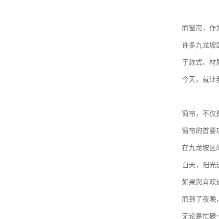
而窗帘，作
许多九龙坡
于款式、材
今天，就让
窗帘，不仅
窗帘的首要
在九龙坡区
白天，阳光
如果您喜欢
而到了夜晚
无论是忙碌