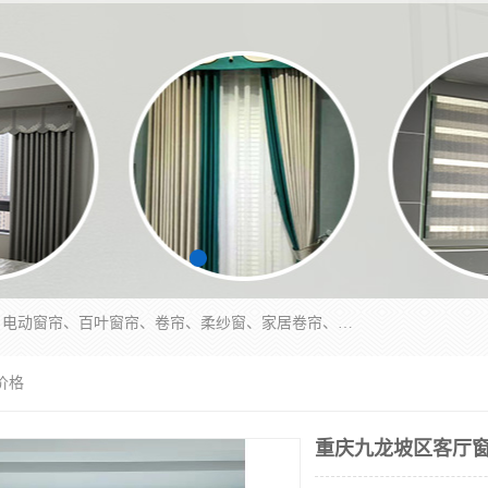
北碚区蔡家岗街道亿家窗帘店长年专业定做窗帘、电动窗帘、百叶窗帘、卷帘、柔纱窗、家居卷帘、香格里拉帘、垂直帘、等等，软包、各种形状软包硬包，墙布、素色、绣花、硅藻泥、高精密各种墙布，免费测量、免费安装，欢迎咨询
价格
重庆九龙坡区客厅